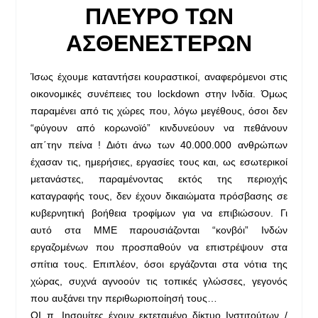
ΠΛΕΥΡΟ ΤΩΝ
ΑΣΘΕΝΕΣΤΕΡΩΝ
Ίσως έχουμε καταντήσει κουραστικοί, αναφερόμενοι στις
οικονομικές συνέπειες του lockdown στην Ινδία. Όμως
παραμένει από τις χώρες που, λόγω μεγέθους, όσοι δεν
“φύγουν από κορωνοϊό” κινδυνεύουν να πεθάνουν
απ΄την πείνα ! Διότι άνω των 40.000.000 ανθρώπων
έχασαν τις, ημερήσιες, εργασίες τους και, ως εσωτερικοί
μετανάστες, παραμένοντας εκτός της περιοχής
καταγραφής τους, δεν έχουν δικαιώματα πρόσβασης σε
κυβερνητική βοήθεια τροφίμων για να επιβιώσουν. Γι
αυτό στα ΜΜΕ παρουσιάζονται “κονβόι” Ινδών
εργαζομένων που προσπαθούν να επιστρέψουν στα
σπίτια τους. Επιπλέον, όσοι εργάζονται στα νότια της
χώρας, συχνά αγνοούν τις τοπικές γλώσσες, γεγονός
που αυξάνει την περιθωριοποίησή τους…
ΟΙ π. Ιησουίτες έχουν εκτεταμένο δίκτυο Ινστιτούτων /