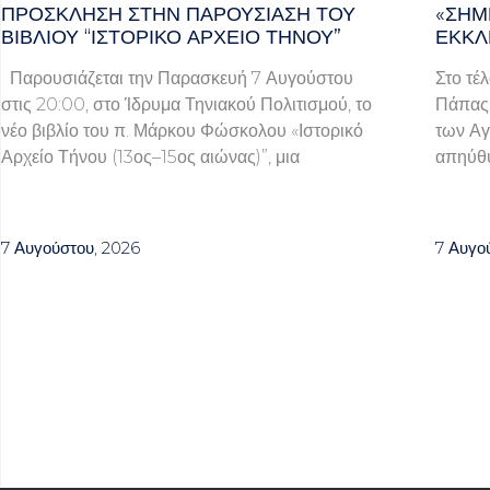
ΠΡΌΣΚΛΗΣΗ ΣΤΗΝ ΠΑΡΟΥΣΊΑΣΗ ΤΟΥ
«ΣΉΜ
ΒΙΒΛΊΟΥ “ΙΣΤΟΡΙΚΌ ΑΡΧΕΊΟ ΤΉΝΟΥ”
ΕΚΚΛ
Παρουσιάζεται την Παρασκευή 7 Αυγούστου
Στο τέ
στις 20:00, στο Ίδρυμα Τηνιακού Πολιτισμού, το
Πάπας 
νέο βιβλίο του π. Μάρκου Φώσκολου «Ιστορικό
των Αγ
Αρχείο Τήνου (13ος–15ος αιώνας)”, μια
απηύθυ
7 Αυγούστου, 2026
7 Αυγο