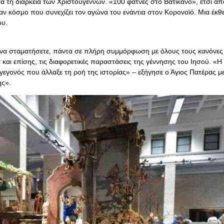
τά τη διάρκεια των Χριστουγέννων. «100 φάτνες στο Βατικανό», έτσι απο
αν κόσμο που συνεχίζει τον αγώνα του ενάντια στον Κορονοϊό. Μια έκ
ου.
τόν να σταματήσετε, πάντα σε πλήρη συμμόρφωση με όλους τους κανόνες
και επίσης, τις διαφορετικές παραστάσεις της γέννησης του Ιησού. «Η
ό γεγονός που άλλαξε τη ροή της ιστορίας» – εξήγησε ο Άγιος Πατέρας μ
ης».