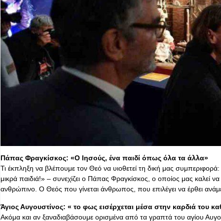
Πάπας Φραγκίσκος: «Ο Ιησούς, ένα παιδί όπως όλα τα άλλα»
Τι έκπληξη να βλέπουμε τον Θεό να υιοθετεί τη δική μας συμπεριφορά: ν
μικρά παιδιά!» – συνεχίζει ο Πάπας Φραγκίσκος, ο οποίος μας καλεί ν
ανθρώπινο. Ο Θεός που γίνεται άνθρωπος, που επιλέγει να έρθει ανά
Άγιος Αυγουστίνος: « το φως εισέρχεται μέσα στην καρδιά του κ
Ακόμα και αν ξαναδιαβάσουμε ορισμένα από τα γραπτά του αγίου Αυγ