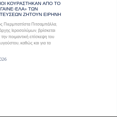
ΑΝΟΊ ΚΟΥΡΆΣΤΗΚΑΝ ΑΠΌ ΤΟ
ΓΑΙΝΕ-ΈΛΑ» ΤΩΝ
ΤΕΎΣΕΩΝ ΖΗΤΟΎΝ ΕΙΡΉΝΗ
ς Πιερμπαττίστα Πιτσαμπάλλα,
άρχης Ιεροσολύμων, βρίσκεται
α την ποιμαντική επίσκεψη του
Αυγούστου, καθώς και για τα
2026