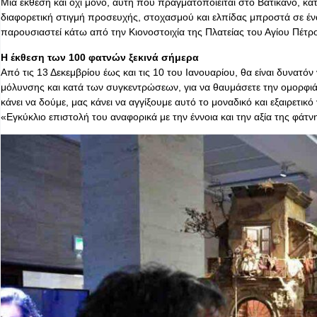
Μια έκθεση και όχι μόνο, αυτή που πραγματοποιείται στο Βατικανό, κα
διαφορετική στιγμή προσευχής, στοχασμού και ελπίδας μπροστά σε έν
παρουσιαστεί κάτω από την Κιονοστοιχία της Πλατείας του Αγίου Πέτρ
Η έκθεση των 100 φατνών ξεκινά σήμερα
Από τις 13 Δεκεμβρίου έως και τις 10 του Ιανουαρίου, θα είναι δυνα
μόλυνσης και κατά των συγκεντρώσεων, για να θαυμάσετε την ομορφιά 
κάνει να δούμε, μας κάνει να αγγίξουμε αυτό το μοναδικό και εξαιρετικ
«Εγκύκλιο επιστολή του αναφορικά με την έννοια και την αξία της φάτν