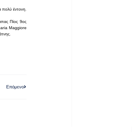
ά πολύ έντονη.
άπας Πίος 9ος
aria Maggiore
άτνης.
Επόμενο