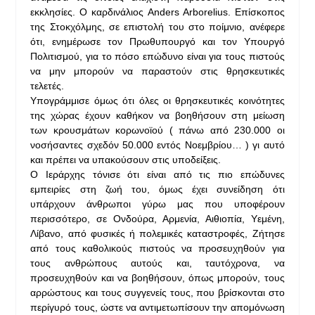
εκκλησίες. Ο καρδινάλιος Anders Arborelius. Επίσκοπος
της Στοκχόλμης, σε επιστολή του στο ποίμνιο, ανέφερε
ότι, ενημέρωσε τον Πρωθυπουργό και τον Υπουργό
Πολιτισμού, για το πόσο επώδυνο είναι για τους πιστούς
να μην μπορούν να παραστούν στις θρησκευτικές
τελετές.
Υπογράμμισε όμως ότι όλες οι θρησκευτικές κοινότητες
της χώρας έχουν καθήκον να βοηθήσουν στη μείωση
των κρουσμάτων κορωνοϊού ( πάνω από 230.000 οι
νοσήσαντες σχεδόν 50.000 εντός Νοεμβρίου… ) γι αυτό
και πρέπει να υπακούσουν στις υποδείξεις.
Ο Ιεράρχης τόνισε ότι είναι από τις πιο επώδυνες
εμπειρίες στη ζωή του, όμως έχει συνείδηση ότι
υπάρχουν άνθρωποι γύρω μας που υποφέρουν
περισσότερο, σε Ονδούρα, Αρμενία, Αιθιοπία, Υεμένη,
Λίβανο, από φυσικές ή πολεμικές καταστροφές, Ζήτησε
από τους καθολικούς πιστούς να προσευχηθούν για
τους ανθρώπους αυτούς και, ταυτόχρονα, να
προσευχηθούν και να βοηθήσουν, όπως μπορούν, τους
αρρώστους και τους συγγενείς τους, που βρίσκονται στο
περίγυρό τους, ώστε να αντιμετωπίσουν την απομόνωση