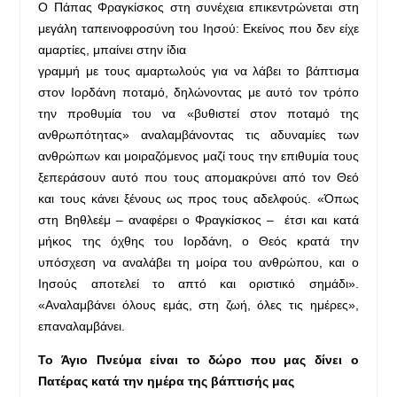
Ο Πάπας Φραγκίσκος στη συνέχεια επικεντρώνεται στη
μεγάλη ταπει
νοφροσύνη του Ιησού: Εκείνος που δεν είχε
αμαρτίες, μπαίνει στην ίδια
γραμμή με τους αμαρτωλούς για να λάβει το βάπτισμα
στον Ιορδάνη ποταμό, δηλώνοντας με αυτό τον τρόπο
την προθυμία του να «βυθιστεί στον ποταμό της
ανθρωπότητας» αναλαμβάνοντας τις αδυναμίες των
ανθρώπων και μοιραζόμενος μαζί τους την επιθυμία τους
ξεπεράσουν αυτό που τους απομακρύνει από τον Θεό
και τους κάνει ξένους ως προς τους αδελφούς. «Όπως
στη Βηθλεέμ – αναφέρει ο Φραγκίσκος – έτσι και κατά
μήκος της όχθης του Ιορδάνη, ο Θεός κρατά την
υπόσχεση να αναλάβει τη μοίρα του ανθρώπου, και ο
Ιησούς αποτελεί το απτό και οριστικό σημάδι».
«Αναλαμβάνει όλους εμάς, στη ζωή, όλες τις ημέρες»,
επαναλαμβάνει.
Το Άγιο Πνεύμα είναι το δώρο που μας δίνει ο
Πατέρας κατά την ημέρα της βάπτισής μας