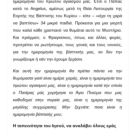
ημερομηνία του πρώτου αγιασμού μας. Έτσι ο Πάπας
κατά το Angelus, αμέσως μετά τη Θεία Λειτουργία της
Εορτής της Βάπτισης του Κυρίου – είπε – «είχα τη χαρά
να βαπτίσω» 34 μικρά παιδιά. Πρόκειται για μια γιορτή
που καλεί κάθε χριστιανό να θυμάται αυτό το Μυστήριο.
Και πράγματι, ο Φραγκίσκος, όπως και άλλες φορές,
προτρέπει να ρωτήσουμε, τους γονείς και τους νονούς,
για την ημερομηνία της βάπτισής μας, αν δεν την
γνωρίζουμε ή εάν την έχουμε ξεχάσει.
Και αυτή την ημερομηνία θα πρέπει πάντα να την
θυμόμαστε γιατί είναι ημέρα χαράς, είναι η ημερομηνία του
πρώτου αγιασμού μας, είναι η ημερομηνία κατά την οποία
ο Πατέρας μάς χορήγησε το Άγιο Πνεύμα που μας
καθοδηγεί στην πορεία μας, είναι η ημερομηνία της
μεγάλης συγχώρεσης. Μην ξεχνάτε: ποια είναι η
ημερομηνία βάπτισής μου;
Η ταπεινότητα του Ιησού, να αναλάβει όλους εμάς