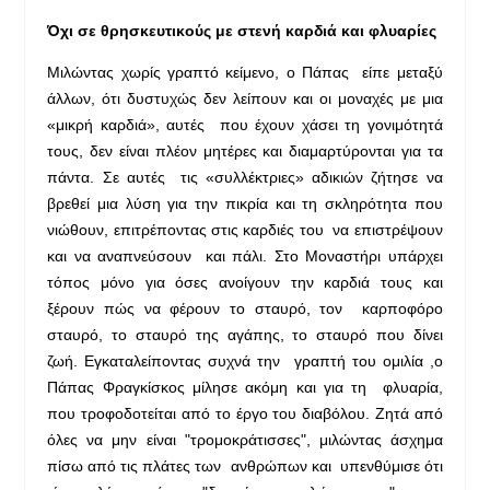
Όχι σε θρησκευτικούς με στενή καρδιά και φλυαρίες
Μιλώντας χωρίς γραπτό κείμενο, ο Πάπας είπε μεταξύ
άλλων, ότι δυστυχώς δεν λείπουν και οι μοναχές με μια
«μικρή καρδιά», αυτές που έχουν χάσει τη γονιμότητά
τους, δεν είναι πλέον μητέρες και διαμαρτύρονται για τα
πάντα. Σε αυτές τις «συλλέκτριες» αδικιών ζήτησε να
βρεθεί μια λύση για την πικρία και τη σκληρότητα που
νιώθουν, επιτρέποντας στις καρδιές του να επιστρέψουν
και να αναπνεύσουν και πάλι. Στο Μοναστήρι υπάρχει
τόπος μόνο για όσες ανοίγουν την καρδιά τους και
ξέρουν πώς να φέρουν το σταυρό, τον καρποφόρο
σταυρό, το σταυρό της αγάπης, το σταυρό που δίνει
ζωή. Εγκαταλείποντας συχνά την γραπτή του ομιλία ,ο
Πάπας Φραγκίσκος μίλησε ακόμη και για τη φλυαρία,
που τροφοδοτείται από το έργο του διαβόλου. Ζητά από
όλες να μην είναι "τρομοκράτισσες", μιλώντας άσχημα
πίσω από τις πλάτες των ανθρώπων και υπενθύμισε ότι