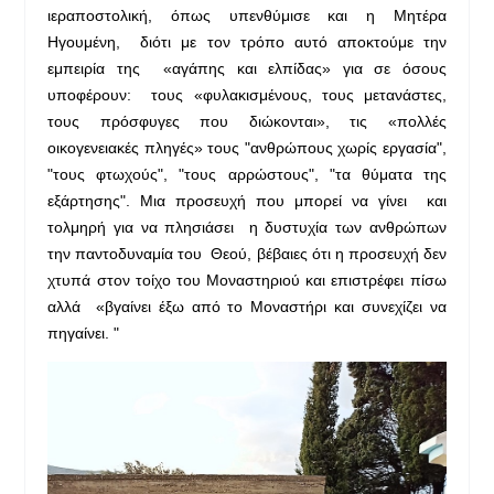
ιεραποστολική, όπως υπενθύμισε και η Μητέρα
Ηγουμένη, διότι με τον τρόπο αυτό αποκτούμε την
εμπειρία της «αγάπης και ελπίδας» για σε όσους
υποφέρουν: τους «φυλακισμένους, τους μετανάστες,
τους πρόσφυγες που διώκονται», τις «πολλές
οικογενειακές πληγές» τους "ανθρώπους χωρίς εργασία",
"τους φτωχούς", "τους αρρώστους", "τα θύματα της
εξάρτησης". Μια προσευχή που μπορεί να γίνει και
τολμηρή για να πλησιάσει η δυστυχία των ανθρώπων
την παντοδυναμία του Θεού, βέβαιες ότι η προσευχή δεν
χτυπά στον τοίχο του Μοναστηριού και επιστρέφει πίσω
αλλά «βγαίνει έξω από το Μοναστήρι και συνεχίζει να
πηγαίνει. "