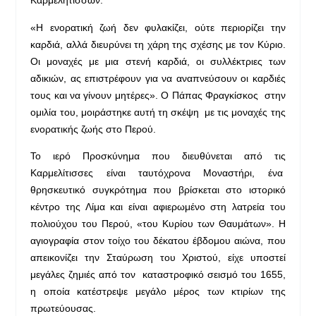
Καρμελητισσών.
«Η ενορατική ζωή δεν φυλακίζει, ούτε περιορίζει την
καρδιά, αλλά διευρύνει τη χάρη της σχέσης με τον Κύριο.
Οι μοναχές με μια στενή καρδιά, οι συλλέκτριες των
αδικιών, ας επιστρέφουν για να αναπνεύσουν οι καρδιές
τους και να γίνουν μητέρες». Ο Πάπας Φραγκίσκος στην
ομιλία του, μοιράστηκε αυτή τη σκέψη με τις μοναχές της
ενορατικής ζωής στο Περού.
Το ιερό Προσκύνημα που διευθύνεται από τις
Καρμελίτισσες είναι ταυτόχρονα Μοναστήρι, ένα
θρησκευτικό συγκρότημα που βρίσκεται στο ιστορικό
κέντρο της Λίμα και είναι αφιερωμένο στη λατρεία του
πολιούχου του Περού, «του Κυρίου των Θαυμάτων». Η
αγιογραφία στον τοίχο του δέκατου έβδομου αιώνα, που
απεικονίζει την Σταύρωση του Χριστού, είχε υποστεί
μεγάλες ζημιές από τον καταστροφικό σεισμό του 1655,
η οποία κατέστρεψε μεγάλο μέρος των κτιρίων της
πρωτεύουσας.