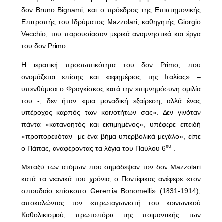
δον Bruno Bignami, και ο πρόεδρος της Επιστημονικής
Επιτροπής του Ιδρύματος Mazzolari, καθηγητής Giorgio
Vecchio, του παρουσίασαν μερικά αναμνηστικά και έργα
του δον Primo.
Η ιερατική προσωπικότητα του δον Primo, που
ονομάζεται επίσης και «εφημέριος της Ιταλίας» –
υπενθύμισε ο Φραγκίσκος κατά την επιμνημόσυνη ομιλία
του -, δεν ήταν «μια μοναδική εξαίρεση, αλλά ένας
υπέροχος καρπός των κοινοτήτων σας». Δεν γινόταν
πάντα «κατανοητός και εκτιμημένος», υπέφερε επειδή
«προπορευόταν με ένα βήμα υπερβολικά μεγάλο», είπε
ου
ο Πάπας, αναφέροντας τα λόγια του Παύλου 6
.
Μεταξύ των ατόμων που σημάδεψαν τον δον Mazzolari
κατά τα νεανικά του χρόνια, ο Ποντίφικας ανέφερε «τον
σπουδαίο επίσκοπο Geremia Bonomelli» (1831-1914),
αποκαλώντας τον «πρωταγωνιστή του κοινωνικού
Καθολικισμού, πρωτοπόρο της ποιμαντικής των