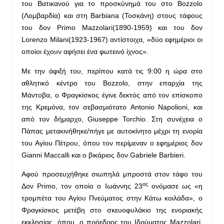
του Βατικανού για το προσκύνημά του στο Bozzolo
(Λομβαρδία) και στη Barbiana (Τοσκάνη) στους τάφους
του δον Primo Mazzolari(1890-1959) και του δον
Lorenzo Milani(1923-1967) αντίστοιχα, «δύο εφημέριοι οι
οποίοι έχουν αφήσει ένα φωτεινό ίχνος».
Με την άφιξή του, περίπου κατά τις 9:00 η ώρα στο
αθλητικό κέντρο του Bozzolo, στην επαρχία της
Μάντοβα, ο Φραγκίσκος έγινε δεκτός από τον επίσκοπο
της Κρεμόνα, τον σεβασμιότατο Antonio Napolioni, και
από τον δήμαρχο, Giuseppe Torchio. Στη συνέχεια ο
Πάπας μετακινήθηκε/πήγε με αυτοκίνητο μέχρι τη ενορία
του Αγίου Πέτρου, όπου τον περίμεναν ο εφημέριος δον
Gianni Maccalli και ο βικάριος δον Gabriele Barbieri.
Αφού προσευχήθηκε σιωπηλά μπροστά στον τάφο του
ος
Δον Primo, τον οποίο ο Ιωάννης 23
ονόμασε ως «η
τρομπέτα του Αγίου Πνεύματος στην Κάτω κοιλάδα», ο
Φραγκίσκος μετέβη στο σκευοφυλάκιο της ενοριακής
εκκλησίας, όπου, ο πρόεδρος του Ιδρύματος Mazzolari,