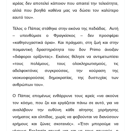
ιερέας δεν αποτελεί κάποιον που απαιτεί την τελειότητα,
αλλά που βοηθά καθένα μας να δώσει τον καλύτερο
εαυτό του».
Τέλος ο Πάπας στάθηκε στην εικόνα της πεδιάδας. Αυτή
– υπενθύμισε ο Φραγκίσκος – δεν προσφέρει
«καθησυχαστικά όρια». Και πράγματι, στη ζωή και στην
ποιμαντική δραστηριότητα του δον Primo άνοιξαν
«διάφοροι ορίζοντες». Εκείνος θέλησε να αντιμετωπίσει
«τους πολέμους, τους ολοκληρωτισμούς, τις
αδελφοκτόνες συγκρούσεις, την κούραση της
νεοκυοφορούσας δημοκρατίας, της δυστυχίας των
ανθρώπων του».
Ο Πάπας επομένως ενθάρρυνε τους ιερείς «να ακούνε
τον κόσμο, που ζει και εργάζεται πάνω σε αυτό, για να
αναλάβουν την ευθύνη κάθε αίτησης χορήγησης
νοήματος και ελπίδας, χωρίς να φοβούνται να διανύσουν
ερήμους και ζώνες σκοτεινές». «Έτσι μπορούμε να
γίνουμε Εκκλησία φτωχή για και με τους φτωχούς, η