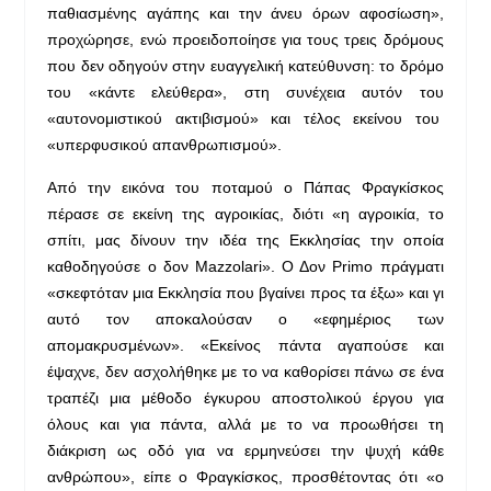
παθιασμένης αγάπης και την άνευ όρων αφοσίωση»,
προχώρησε, ενώ προειδοποίησε για τους τρεις δρόμους
που δεν οδηγούν στην ευαγγελική κατεύθυνση: το δρόμο
του «κάντε ελεύθερα», στη συνέχεια αυτόν του
«αυτονομιστικού ακτιβισμού» και τέλος εκείνου του
«υπερφυσικού απανθρωπισμού».
Από την εικόνα του ποταμού ο Πάπας Φραγκίσκος
πέρασε σε εκείνη της αγροικίας, διότι «η αγροικία, το
σπίτι, μας δίνουν την ιδέα της Εκκλησίας την οποία
καθοδηγούσε ο δον Mazzolari». Ο Δον Primo πράγματι
«σκεφτόταν μια Εκκλησία που βγαίνει προς τα έξω» και γι
αυτό τον αποκαλούσαν ο «εφημέριος των
απομακρυσμένων». «Εκείνος πάντα αγαπούσε και
έψαχνε, δεν ασχολήθηκε με το να καθορίσει πάνω σε ένα
τραπέζι μια μέθοδο έγκυρου αποστολικού έργου για
όλους και για πάντα, αλλά με το να προωθήσει τη
διάκριση ως οδό για να ερμηνεύσει την ψυχή κάθε
ανθρώπου», είπε ο Φραγκίσκος, προσθέτοντας ότι «ο