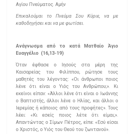
Αγίου Πνεύματος. Αμήν
Επικαλούμαι το Πνεύμα Σου Κύριε, να με
καθοδηγήσει και να με φωτίσει.
Ανάγνωσμα από το κατά Ματθαίο Άγιο
Ευαγγέλιο (16,13-19)
Όταν έφθασε ο Ιησούς στα μέρη της
Καισαρείας του Φιλίππου, ρώτησε τους
μαθητές του λέγοντας: «Οι άνθρωποι ποιος
λένε ότι είναι ο Υιός του Ανθρώπου;». Κι
εκείνοι είπαν: «Άλλοι λένε ότι είναι ο Ιωάννης
ο Βαπτιστής, άλλοι λένε ο Ηλίας, και άλλοι ο
Ιερεμίας ή κάποιος από τους προφήτες». Τους
λέει: «Κι εσείς ποιος λέτε ότι είμαι;».
Απαντώντας ο Σίμων Πέτρος, είπε: «Εσύ είσαι
ο Χριστός, ο Υιός του Θεού του ζωντανού».