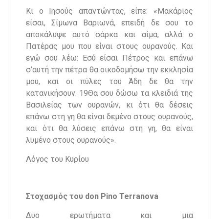
Κι ο Ιησούς απαντώντας, είπε: «Μακάριος
είσαι, Σίμωνα Βαριωνά, επειδή δε σου το
αποκάλυψε αυτό σάρκα και αίμα, αλλά ο
Πατέρας μου που είναι στους ουρανούς. Και
εγώ σου λέω: Εσύ είσαι Πέτρος και επάνω
σ’αυτή την πέτρα θα οικοδομήσω την εκκλησία
μου, και οι πύλες του Άδη δε θα την
κατανικήσουν. 19Θα σου δώσω τα κλειδιά της
Βασιλείας των ουρανών, κι ότι θα δέσεις
επάνω στη γη θα είναι δεμένο στους ουρανούς,
και ότι θα λύσεις επάνω στη γη, θα είναι
λυμένο στους ουρανούς».
Λόγος του Κυρίου
Στοχασμός
του
don Pino Terranova
Δυο ερωτήματα και μια