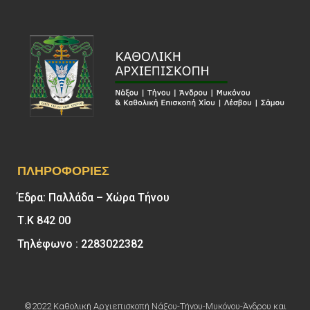
ΠΛΗΡΟΦΟΡΊΕΣ
Έδρα: Παλλάδα – Χώρα Τήνου
Τ.Κ 842 00
Τηλέφωνο : 2283022382
©2022 Καθολική Αρχιεπισκοπή Νάξου-Τήνου-Μυκόνου-Άνδρου και