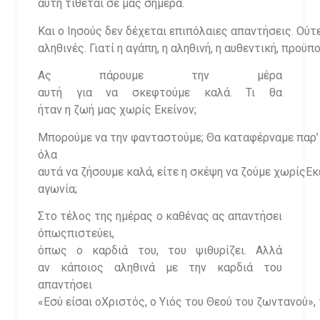
αυτή τίθεται σε μας σήμερα.
Και ο Ιησούς δεν δέχεται επιπόλαιες απαντήσεις. Ούτ
αληθινές. Γιατί η αγάπη, η αληθινή, η αυθεντική, προϋπ
Ας πάρουμε την μέρα
αυτή για να σκεφτούμε καλά. Τι θα
ήταν η ζωή μας χωρίς Εκείνον;
Μπορούμε να την φανταστούμε; Θα καταφέρναμε παρ’
όλα
αυτά να ζήσουμε καλά, είτε η σκέψη να ζούμε χωρίςΕκ
αγωνία;
Στο τέλος της ημέρας ο καθένας ας απαντήσει
όπωςπιστεύει,
όπως ο καρδιά του, του ψιθυρίζει. Αλλά
αν κάποιος αληθινά με την καρδιά του
απαντήσει
«Εσύ είσαι οΧριστός, ο Υιός του Θεού του ζωντανού», 