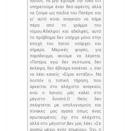
Ιησούς: να μην έχουμε την ιδέα ότι
υπηρετούμε έναν θεό-αφέντη, αλλά
να ζούμε ως παιδιά του Πατέρα· και
γι’ αυτό είναι αναγκαίο να πάμε
πέρα από το γράμμα του
νόμου.Αδελφοί και αδελφές, αυτό
το πρόβλημα δεν υπήρχε μόνο στην
εποχή του Ιησού· υπάρχει και
σήμερα. Μερικές φορές, για
παράδειγμα, ακούμε να λέγεται:
«Πατέρα, εγώ δεν σκότωσα, δεν
έκλεψα, δεν έβλαψα κανέναν…», σαν
να λέει κανείς: «Είμαι εντάξει». Να
λοιπόν η τυπική τήρηση, που
αρκείται στο ελάχιστο αναγκαίο,
ενώ ο Ιησούς μάς καλεί στο
μέγιστο δυνατό.Ο Θεός δεν
σκέφτεται με υπολογισμούς και
πίνακες· μας αγαπά όπως ένας
ερωτευμένος: όχι στο ελάχιστο,
αλλά στο μέγιστο! Δεν μας λέει: «Σε
αγαπώ μέχρι ενός σημείου». Όχι, η