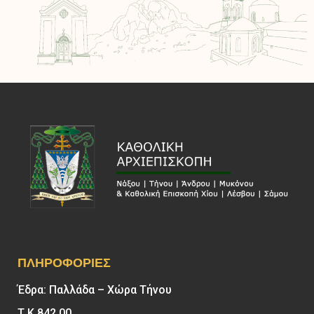
ΠΛΗΡΟΦΟΡΊΕΣ
Έδρα: Παλλάδα – Χώρα Τήνου
Τ.Κ 842 00