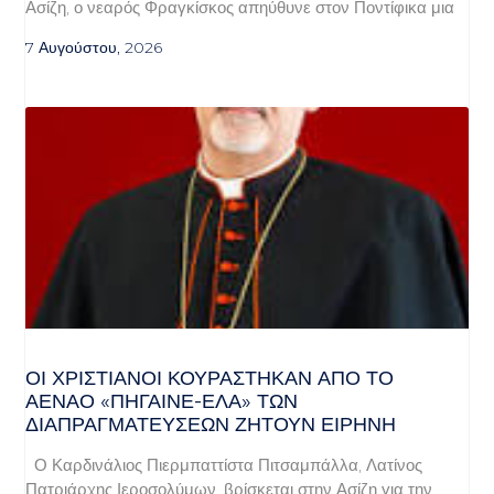
Ασίζη, ο νεαρός Φραγκίσκος απηύθυνε στον Ποντίφικα μια
7 Αυγούστου, 2026
ΟΙ ΧΡΙΣΤΙΑΝΟΊ ΚΟΥΡΆΣΤΗΚΑΝ ΑΠΌ ΤΟ
ΑΈΝΑΟ «ΠΉΓΑΙΝΕ-ΈΛΑ» ΤΩΝ
ΔΙΑΠΡΑΓΜΑΤΕΎΣΕΩΝ ΖΗΤΟΎΝ ΕΙΡΉΝΗ
Ο Καρδινάλιος Πιερμπαττίστα Πιτσαμπάλλα, Λατίνος
Πατριάρχης Ιεροσολύμων, βρίσκεται στην Ασίζη για την