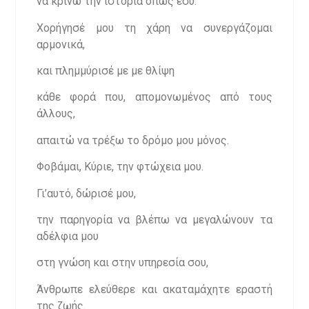
να κρίνω την ιστορία όπως εσύ.
Χορήγησέ μου τη χάρη να συνεργάζομαι
αρμονικά,
και πλημμύρισέ με με θλίψη
κάθε φορά που, απομονωμένος από τους
άλλους,
απαιτώ να τρέξω το δρόμο μου μόνος.
Φοβάμαι, Κύριε, την φτώχεια μου.
Γι’αυτό, δώρισέ μου,
την παρηγορία να βλέπω να μεγαλώνουν τα
αδέλφια μου
στη γνώση και στην υπηρεσία σου,
Άνθρωπε ελεύθερε και ακαταμάχητε εραστή
της ζωής.