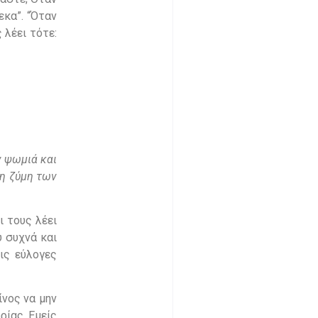
εκα”. “Όταν
 λέει τότε:
ν ψωμιά και
τη ζύμη των
ι τους λέει
ύ συχνά και
ις εύλογες
ίνος να μην
ρίας. Εμείς