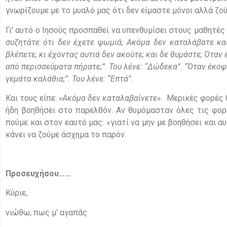
γνωρίζουμε με το μυαλό μας ότι δεν είμαστε μόνοι αλλά ζ
Γι’ αυτό ο Ιησούς προσπαθεί να υπενθυμίσει στους μαθητ
συζητάτε ότι δεν έχετε ψωμιά; Ακόμα δεν καταλάβατε κα
βλέπετε; κι έχοντας αυτιά δεν ακούτε; και δε θυμάστε; Όταν
από περισσεύματα πήρατε;”. Του λένε: “Δώδεκα”. “Όταν έκοψ
γεμάτα καλάθια;”. Του λένε: “Επτά”.
Και τους είπε:
«Ακόμα δεν καταλαβαίνετε».
Μερικές φορές θ
ήδη βοηθήσει στο παρελθόν. Αν θυμόμασταν όλες τις φορ
πούμε και στον εαυτό μας: «γιατί να μην με βοηθήσει και α
κάνει να ζούμε άσχημα το παρόν.
Προσευχήσου……
Κύριε,
νιώθω, πως μ’ αγαπάς