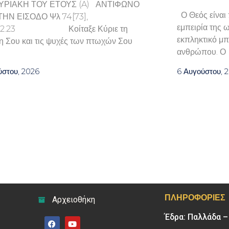
ΥΡΙΑΚΗ ΤΟΥ ΕΤΟΥΣ (A) ΑΝΤΙΦΩΝΟ
Ο Θεός είναι 
ΤΗΝ ΕΙΣΟΔΟ Ψλ 74[73],
εμπειρία της ω
9.22.23 Κοίταξε Κύριε τη
εκπληκτικό μπ
η Σου και τις ψυχές των πτωχών Σου
ανθρώπου. Ο
ύστου, 2026
6 Αυγούστου, 
ΠΛΗΡΟΦΟΡΊΕΣ
Αρχειοθήκη
Έδρα: Παλλάδα 