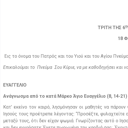
η
ΤΡΙΤΗ ΤΗΣ 6
18 Φ
Εις το όνομα του Πατρός και του Υιού και του Αγίου Πνεύμ
Επικαλούμαι το Πνεύμα Σου Κύριε, να με καθοδηγήσει και να
ΕΥΑΓΓΕΛΙΟ
Ανάγνωσμα από το κατά Μάρκο Άγιο Ευαγγέλιο (
8, 14-21)
Κατ’ εκείνο τον καιρό, λησμόνησαν οι μαθητές να πάρουν 
Ιησούς τους προέτρεπε λέγοντας: “Προσέξτε, φυλαχτείτε α
μεταξύ τους, ότι δεν είχαν ψωμιά. Γνωρίζοντας αυτό ο Ιησ
και δεν εννοήσατε; Έχετε πωρωμένη την καρδιά σας; Έχοντας