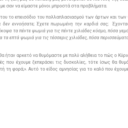
ούμε σαν να είμαστε μόνοι μπροστά στα προβλήματα.
ές του το επεισόδιο του πολλαπλασιασμού των άρτων και των
ι δεν εννοήσατε; Έχετε πωρωμένη την καρδιά σας; Έχοντας
 έκοψα τα πέντε ψωμιά για τις πέντε χιλιάδες κόσμο, πόσα γεμ
α τα επτά ψωμιά για τις τέσσερις χιλιάδες, πόσα περισσεύματ
α ήταν αρκετό να θυμόμαστε με πολύ αλήθεια το πώς ο Κύρι
ές που έχουμε ξεπεράσει τις δυσκολίες, τότε ίσως θα θυμ
υτή τη φορά;». Αυτό το είδος αμνησίας για το καλό που έχουμ