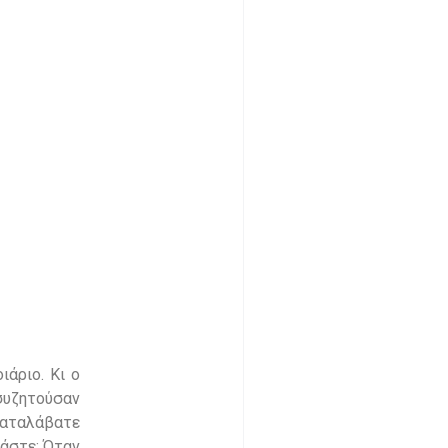
ιάριο. Κι ο
 συζητούσαν
 καταλάβατε
μάστε; Όταν