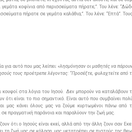
 γεμάτα κοφίνια από περισσεύματα πήρατε;”. Του λένε: “Δώδ
σεύματα πήρατε σε γεμάτα καλάθια;”. Του λένε: “Επτά”. Τους
α για αυτό που μας λείπει:
«
λησμόνησαν οι μαθητές να πάρου
 Ιησούς τους προέτρεπε λέγοντας: “Προσέξτε, φυλαχτείτε από 
ι κουφοί στα λόγια του Ιησού. Δεν μπορούν να καταλάβουν τ
ν ότι είναι το πιο σημαντικό. Είναι αυτό που συμβαίνει πολ
αι μας κάνει όλους μας να ζούμε κυρτωμένοι πάνω από τ
 σε πραγματική παράνοια και παραλύουν την ζωή μας.
ίζουν ότι ο Ιησούς είναι εκεί, αλλά από την άλλη ζουν σαν Εκε
ει τη ζωή μας σε κόλαση, μας μετατρέπει σε πιστούς της θεω