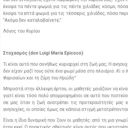
έκοψα τα πέντε ψωμιά για τις πέντε χιλιάδες κόσμο, πόσα
έκοψα τα επτά ψωμιά για τις τέσσερις χιλιάδες, πόσα περισ
“Ακόμα δεν καταλαβαίνετε;”.
Λόγος του Κυρίου
Στοχασμός
(don Luigi Maria Epicoco)
Τι είναι αυτό που συνήθως κυριαρχεί στη ζωή μας; Η ανησυχί
δεν είχαν μαζί τους ούτε ένα ψωμί μέσα στο πλοιάριο. Κι ο
Φαρισαίων και τη ζύμη του Ηρώδη”
Μπροστά στην έλλειψη άρτου, οι μαθητές μοιάζουν να είνα
γιατί είναι τόσο πολύ απορροφημένοι σε αυτό που πιστεύου
σε μας όταν η ζωή ανατρέπει τις προτεραιότητές μας κ
ανησυχίες, οι οποίες όμως σε κάποια στιγμή μετατρέπονται
Είναι η ίδια δυναμική που ζουν οι μαθητές: από τη μια γνωρ
ήταν εκεί. Ο πρακτικός αθεϊσμός είναι αυτός που μετατρέπ