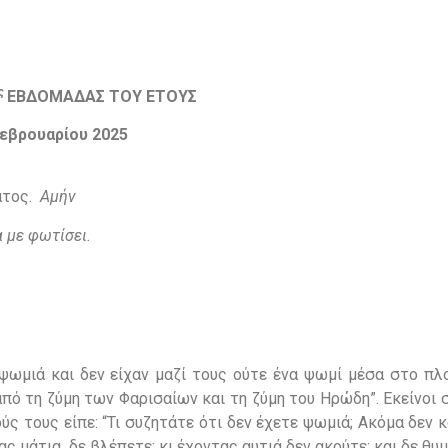
ς
ΕΒΔΟΜΑΔΑΣ ΤΟΥ ΕΤΟΥΣ
εβρουαρίου 2025
ατος.
Αμήν
 με φωτίσει.
ψωμιά και δεν είχαν μαζί τους ούτε ένα ψωμί μέσα στο πλο
πό τη ζύμη των Φαρισαίων και τη ζύμη του Ηρώδη”. Εκείνοι
ούς τους είπε: “Τι συζητάτε ότι δεν έχετε ψωμιά; Ακόμα δεν
 μάτια, δε βλέπετε; κι έχοντας αυτιά δεν ακούτε; και δε θυ