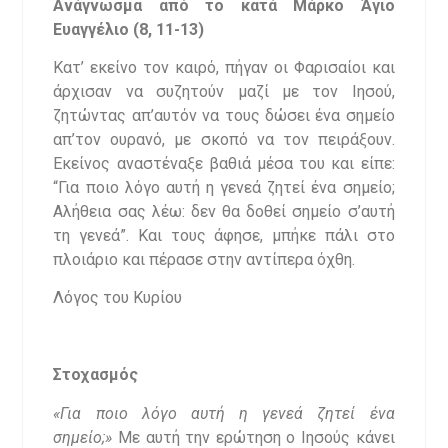
Ανάγνωσμα από το κατά Μάρκο Άγιο
Ευαγγέλιο (
8, 11-13)
Κατ’ εκείνο τον καιρό, πήγαν οι Φαρισαίοι και
άρχισαν να συζητούν μαζί με τον Ιησού,
ζητώντας απ’αυτόν να τους δώσει ένα σημείο
απ’τον ουρανό, με σκοπό να τον πειράξουν.
Εκείνος αναστέναξε βαθιά μέσα του και είπε:
“Για ποιο λόγο αυτή η γενεά ζητεί ένα σημείο;
Αλήθεια σας λέω: δεν θα δοθεί σημείο σ’αυτή
τη γενεά”. Και τους άφησε, μπήκε πάλι στο
πλοιάριο και πέρασε στην αντίπερα όχθη.
Λόγος του Κυρίου
Στοχασμός
«Για ποιο λόγο αυτή η γενεά ζητεί ένα
σημείο;»
Με αυτή την ερώτηση ο Ιησούς κάνει