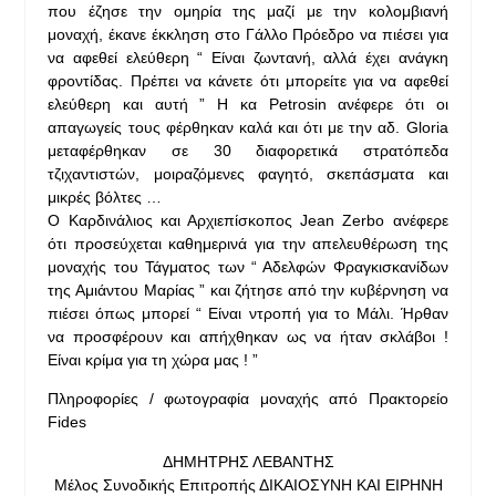
που έζησε την ομηρία της μαζί με την κολομβιανή
μοναχή, έκανε έκκληση στο Γάλλο Πρόεδρο να πιέσει για
να αφεθεί ελεύθερη “ Είναι ζωντανή, αλλά έχει ανάγκη
φροντίδας. Πρέπει να κάνετε ότι μπορείτε για να αφεθεί
ελεύθερη και αυτή ” Η κα Petrosin ανέφερε ότι οι
απαγωγείς τους φέρθηκαν καλά και ότι με την αδ. Gloria
μεταφέρθηκαν σε 30 διαφορετικά στρατόπεδα
τζιχαντιστών, μοιραζόμενες φαγητό, σκεπάσματα και
μικρές βόλτες …
Ο Καρδινάλιος και Αρχιεπίσκοπος Jean Zerbo ανέφερε
ότι προσεύχεται καθημερινά για την απελευθέρωση της
μοναχής του Τάγματος των “ Αδελφών Φραγκισκανίδων
της Αμιάντου Μαρίας ” και ζήτησε από την κυβέρνηση να
πιέσει όπως μπορεί “ Είναι ντροπή για το Μάλι. Ήρθαν
να προσφέρουν και απήχθηκαν ως να ήταν σκλάβοι !
Είναι κρίμα για τη χώρα μας ! ”
Πληροφορίες / φωτογραφία μοναχής από Πρακτορείο
Fides
ΔΗΜΗΤΡΗΣ ΛΕΒΑΝΤΗΣ
Μέλος Συνοδικής Επιτροπής ΔΙΚΑΙΟΣΥΝΗ ΚΑΙ ΕΙΡΗΝΗ