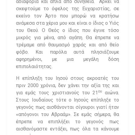
αδιαφορία και απλά από συνήθεια. Αρκεί να
σκεφτούμε το όφελος της Ευχαριστίας, σε
εκείνο τον Άρτο που μπορώ να κρατήσω
ανάμεσα στα χέρια μου και είναι ο ίδιος ο Υιός
του Θεού. Ο Θεός ο ίδιος που έγινε τόσο
μικρός για μένα, από αγάπη. Θα έπρεπε να
τρέμαμε από θαυμασμό χαράς και από θείο
φόβο. Και παρόλα αυτά πλησιάζουμε
αφηρημένοι, με μια μεγάλη δόση
επιπολαιότητας.
Η επίπληξη του Ιησού στους ακροατές του
πριν 2000 χρόνια, δεν χάνει την αξία της και
ου
για εμάς τους χριστιανούς του 21
αιώνα.
Στους Ιουδαίους τότε ο Ιησούς επίπληξε το
γεγονός πως αισθάνονται σίγουροι γιατί ήταν
«απόγονοι του Αβραάμ». Σε εμάς σήμερα, θα
έπρεπε να επιπλήξει το γεγονός πως
αισθανόμαστε εντάξει, πως όλα τα κάνουμε