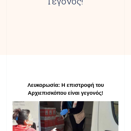
Γεγονός!
Λευκορωσία
:
Η
επιστροφ
ή
του
Αρχιεπισκόπου
είναι
γεγονός
!