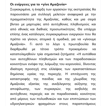
Οι ενέργειες για το «γίνε Αμαζονία»
Συγκεκριμένα, η έναρξη των εργασιών της εκστρατείας θα
παρουσιάσει μια συλλογή μελετών αναφορικά με την
πραγματικότητα της Αμαζονίας, καθώς και μια σειρά
βίντεο με μαρτυρίες από αυτόχθονες πληθυσμούς και
από εθνικές και διεθνείς προσωπικότητες. Θα υπάρχει
επίσης ένας κατάλογος συγκεκριμένων ενεργειών που θα
πρέπει να γίνουν, ατομικά ή ομαδικά, για να «γίνουμε
Αμαζονία». Γι αυτό το λόγο η πρωτοβουλία θα
διαρθρωθεί με τέτοιο τρόπο προκειμένου να
καταπολεμηθούν τρία σημαντικά ζητήματα: «Η ευπάθεια
των αυτοχθόνων πληθυσμών και των παραδοσιακών
κοινοτήτων ενόψει της λοίμωξης του κορονοϊού, δίνοντας
ιδιαίτερη προσοχή στις ελλείψεις των εγκαταστάσεων
δημόσιας υγείας της περιοχής. Η επιτάχυνση της
καταστροφής της πανίδας και της χλωρίδας της
Αμαζονίας εξαιτίας της ανεξέλεγκτης αύξησης της
αποψίλωσης, των πυρκαγιών, της εισβολής σε
αυτόχθονες περιοχές και σε παραδοσιακές κοινότητες
από μέρους των πολυεθνικών και των επιπτώσεων των
υδροηλεκτρικών φραγμάτων στους παραποτάμιους