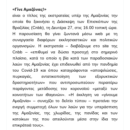
«Γίνε Αμαζόνας!»
είναι ο τίτλος της εκστρατείας υπέρ της Αμαζονίας την
οποία θα ξεκινήσει η Διάσκεψη των Επισκόπων της
Βραζιλίας (Cnbb), τη Δευτέρα 27, στις 16.00 τοπική ώρα.
Η παρουσίαση θα γίνει ζωντανά μέσω web με τη
συνεργασία διαφόρων εκκλησιαστικών και πολιτικών
οργανισμών. Η εκστρατεία – διαβάζουμε στο site της
Cnbb – «επιθυμεί να δώσει προσοχή στο σημερινό
πλαίσιο, κατά το οποίο η βία κατά των παραδοσιακών
λαών της Αμαζονίας έχει επιδεινωθεί από την πανδημία
του Covid-19 και όπου καταγράφονται «αποψιλώσεις,
πυρκαγιές, εντατικοποίηση των εξορυκτικών
δραστηριοτήτων» που αντιπροσωπεύουν περαιτέρω
παράγοντες μετάδοσης του κορονοϊού «μεταξύ των
κοινοτήτων των ιθαγενών». «Η έκκληση να «γίνουμε
Αμαζονία» – συνεχίζει το δελτίο τύπου – προτείνει την
ενεργή συμμετοχή όλων των λαών για την υπεράσπιση
της Αμαζονίας, της χλωρίδας, της πανίδας και των
κατοίκων της που απειλούνται μέσα στην ίδια την
επικράτειά τους».