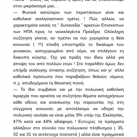
στον μικρόκοσμό μας…
— Φυσικά κατώτεροι των περιστάσεων είναι και
καθολικοί εκκλησιαστικοί ηγέτες ! Πώς αλλιώς να
χαρακτηρίσει κανείς τη “ δυσανεξία ” αρκετών Επισκόπων
των ΗΠΑ προς το νεοεκλεγέντα Πρόεδρο. Ολόκληρη
συζήτηση γίνεται, αν πρέπει να τού χορηγείται η θεία
κοινωνία ( !!!) επειδή υποστηρίζει το δικαίωμα των
γυναικών, κατοχυρωμένο από νόμο, να επιλέγουν τη
διακοπή κύησης. Όχι για πράξη του ίδιου αλλά για
άποψη του από πολλών ετών ! Στο παρελθόν όμως δεν
υπήρξε ανάλογης έντασης συζήτηση, όπως και γι` άλλα
καθολικά πρόσωπα που παραβιάζουν θεϊκούς νόμους
π.χ. αποδεχόμενα τη θανατική ποινή.
— Το ίδιο συμβαίνει και με την πολωνική καθολική
Ιεραρχία που αρνείται να συζητήσει θέματα καταχρήσεων
κάθε είδους και ανανέωσης της παρουσίας της στη
σύγχρονη κοινωνία, με αποτέλεσμα να οδηγεί την
πολωνική νεολαία να είναι μόλις 9% υπέρ της Εκκλησίας,
47% κατά και 44% αδιάφορη ! Ευτυχώς τα πράγματα
αλλάζουν στο σύνολο του πολωνικού πληθυσμού ( 35,
32 και 31 τα αντίστοιχα ποσοστά ) αλλά είναι πραγματικά