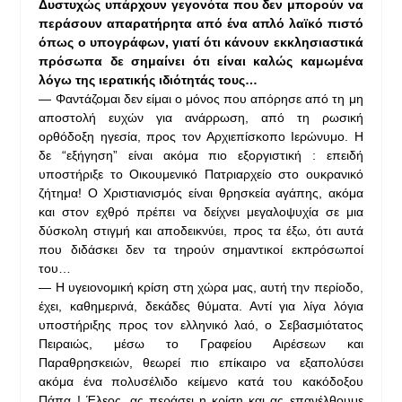
Δυστυχώς υπάρχουν γεγονότα που δεν μπορούν να
περάσουν απαρατήρητα από ένα απλό λαϊκό πιστό
όπως ο υπογράφων, γιατί ότι κάνουν εκκλησιαστικά
πρόσωπα δε σημαίνει ότι είναι καλώς καμωμένα
λόγω της ιερατικής ιδιότητάς τους…
— Φαντάζομαι δεν είμαι ο μόνος που απόρησε από τη μη
αποστολή ευχών για ανάρρωση, από τη ρωσική
ορθόδοξη ηγεσία, προς τον Αρχιεπίσκοπο Ιερώνυμο. Η
δε “εξήγηση” είναι ακόμα πιο εξοργιστική : επειδή
υποστήριξε το Οικουμενικό Πατριαρχείο στο ουκρανικό
ζήτημα! Ο Χριστιανισμός είναι θρησκεία αγάπης, ακόμα
και στον εχθρό πρέπει να δείχνει μεγαλοψυχία σε μια
δύσκολη στιγμή και αποδεικνύει, προς τα έξω, ότι αυτά
που διδάσκει δεν τα τηρούν σημαντικοί εκπρόσωποί
του…
— Η υγειονομική κρίση στη χώρα μας, αυτή την περίοδο,
έχει, καθημερινά, δεκάδες θύματα. Αντί για λίγα λόγια
υποστήριξης προς τον ελληνικό λαό, ο Σεβασμιότατος
Πειραιώς, μέσω το Γραφείου Αιρέσεων και
Παραθρησκειών, θεωρεί πιο επίκαιρο να εξαπολύσει
ακόμα ένα πολυσέλιδο κείμενο κατά του κακόδοξου
Πάπα ! Έλεος, ας περάσει η κρίση και ας επανέλθουμε