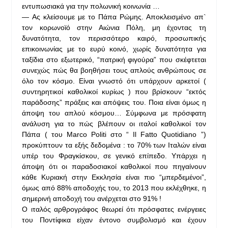
εντυπωσιακά για την πολωνική κοινωνία …
— Ας κλείσουμε με το Πάπα Ρώμης. Αποκλεισμένο απ`
τον κορωνοϊό στην Αιώνια Πόλη, μη έχοντας τη
δυνατότητα, τον περισσότερο καιρό, προσωπικής
επικοινωνίας με το ευρύ κοινό, χωρίς δυνατότητα για
ταξίδια στο εξωτερικό, “πατρική φιγούρα” που σκέφτεται
συνεχώς πώς θα βοηθήσει τους απλούς ανθρώπους σε
όλο τον κόσμο. Είναι γνωστό ότι υπάρχουν αρκετοί (
συντηρητικοί καθολικοί κυρίως ) που βρίσκουν “εκτός
παράδοσης” πράξεις και απόψεις του. Ποια είναι όμως η
άποψη του απλού κόσμου… Σύμφωνα με πρόσφατη
ανάλυση για το πώς βλέπουν οι ιταλοί καθολικοί τον
Πάπα ( του Marco Politi στο “ Il Fatto Quotidiano ”)
προκύπτουν τα εξής δεδομένα : το 70% των Ιταλών είναι
υπέρ του Φραγκίσκου, σε γενικό επίπεδο. Υπάρχει η
άποψη ότι οι παραδοσιακοί καθολικοί που πηγαίνουν
κάθε Κυριακή στην Εκκλησία είναι πιο “μπερδεμένοι”,
όμως από 88% αποδοχής του, το 2013 που εκλέχθηκε, η
σημερινή αποδοχή του ανέρχεται στο 91% !
Ο ιταλός αρθρογράφος θεωρεί ότι πρόσφατες ενέργειες
του Ποντίφικα είχαν έντονο συμβολισμό και έχουν