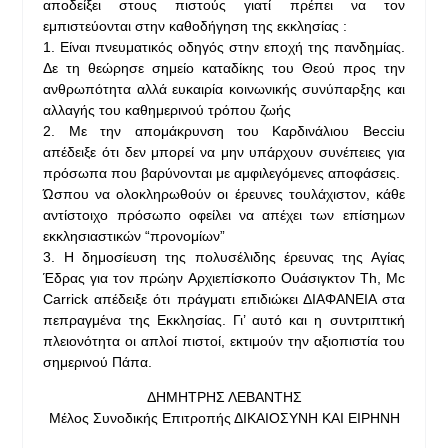
αποδείξει στους πιστούς γιατί πρέπει να τον
εμπιστεύονται στην καθοδήγηση της εκκλησίας :
1. Είναι πνευματικός οδηγός στην εποχή της πανδημίας.
Δε τη θεώρησε σημείο καταδίκης του Θεού προς την
ανθρωπότητα αλλά ευκαιρία κοινωνικής συνύπαρξης και
αλλαγής του καθημερινού τρόπου ζωής
2. Με την απομάκρυνση του Καρδινάλιου Becciu
απέδειξε ότι δεν μπορεί να μην υπάρχουν συνέπειες για
πρόσωπα που βαρύνονται με αμφιλεγόμενες αποφάσεις.
Ώσπου να ολοκληρωθούν οι έρευνες τουλάχιστον, κάθε
αντίστοιχο πρόσωπο οφείλει να απέχει των επίσημων
εκκλησιαστικών “προνομίων”
3. Η δημοσίευση της πολυσέλιδης έρευνας της Αγίας
Έδρας για τον πρώην Αρχιεπίσκοπο Ουάσιγκτον Th, Mc
Carrick απέδειξε ότι πράγματι επιδιώκει ΔΙΑΦΑΝΕΙΑ στα
πεπραγμένα της Εκκλησίας. Γι’ αυτό και η συντριπτική
πλειονότητα οι απλοί πιστοί, εκτιμούν την αξιοπιστία του
σημερινού Πάπα.
ΔΗΜΗΤΡΗΣ ΛΕΒΑΝΤΗΣ
Μέλος Συνοδικής Επιτροπής ΔΙΚΑΙΟΣΥΝΗ ΚΑΙ ΕΙΡΗΝΗ