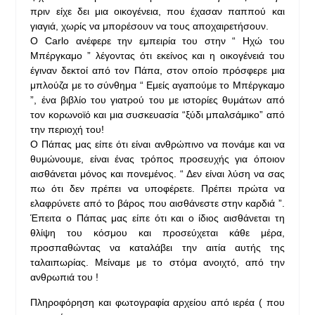
πριν είχε δει μια οικογένεια, που έχασαν παππού και
γιαγιά, χωρίς να μπορέσουν να τους αποχαιρετήσουν.
Ο Carlo ανέφερε την εμπειρία του στην “ Ηχώ του
Μπέργκαμο ” λέγοντας ότι εκείνος και η οικογένειά του
έγιναν δεκτοί από τον Πάπα, στον οποίο πρόσφερε μια
μπλούζα με το σύνθημα “ Εμείς αγαπούμε το Μπέργκαμο
”, ένα βιβλίο του γιατρού του με ιστορίες θυμάτων από
τον κορωνοϊό και μια συσκευασία “ξύδι μπαλσάμικο” από
την περιοχή του!
Ο Πάπας μας είπε ότι είναι ανθρώπινο να πονάμε και να
θυμώνουμε, είναι ένας τρόπος προσευχής για όποιον
αισθάνεται μόνος και πονεμένος. “ Δεν είναι λύση να σας
πω ότι δεν πρέπει να υποφέρετε. Πρέπει πρώτα να
ελαφρύνετε από το βάρος που αισθάνεστε στην καρδιά ”.
Έπειτα ο Πάπας μας είπε ότι και ο ίδιος αισθάνεται τη
θλίψη του κόσμου και προσεύχεται κάθε μέρα,
προσπαθώντας να καταλάβει την αιτία αυτής της
ταλαιπωρίας. Μείναμε με το στόμα ανοιχτό, από την
ανθρωπιά του !
Πληροφόρηση και φωτογραφία αρχείου από ιερέα ( που