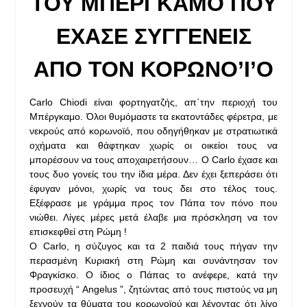
ΤΟΥ ΜΠΕΡΓΚΑΜΟ ΠΟΥ
ΕΧΑΣΕ ΣΥΓΓΕΝΕΙΣ
ΑΠΟ ΤΟΝ ΚΟΡΩΝΟ’Ι’Ο
Carlo Chiodi είναι φορτηγατζής, απ΄την περιοχή του
Μπέργκαμο. Όλοι θυμόμαστε τα εκατοντάδες φέρετρα, με
νεκρούς από κορωνοϊό, που οδηγήθηκαν με στρατιωτικά
οχήματα και θάφτηκαν χωρίς οι οικείοι τους να
μπορέσουν να τους αποχαιρετήσουν… Ο Carlo έχασε και
τους δυο γονείς του την ίδια μέρα. Δεν έχει ξεπεράσει ότι
έφυγαν μόνοι, χωρίς να τους δει στο τέλος τους.
Εξέφρασε με γράμμα προς τον Πάπα τον πόνο που
νιώθει. Λίγες μέρες μετά έλαβε μια πρόσκληση να τον
επισκεφθεί στη Ρώμη !
Ο Carlo, η σύζυγος και τα 2 παιδιά τους πήγαν την
περασμένη Κυριακή στη Ρώμη και συνάντησαν τον
Φραγκίσκο. Ο ίδιος ο Πάπας το ανέφερε, κατά την
προσευχή “ Angelus ”, ζητώντας από τους πιστούς να μη
ξεχνούν τα θύματα του κορωνοϊού και λέγοντας ότι λίγο