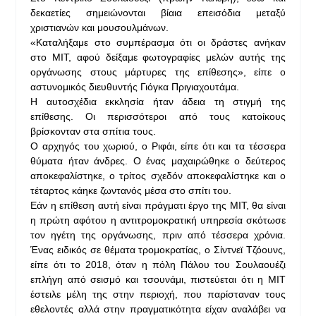
δεκαετίες σημειώνονται βίαια επεισόδια μεταξύ
χριστιανών και μουσουλμάνων.
«Καταλήξαμε στο συμπέρασμα ότι οι δράστες ανήκαν
στο ΜΙΤ, αφού δείξαμε φωτογραφίες μελών αυτής της
οργάνωσης στους μάρτυρες της επίθεσης», είπε ο
αστυνομικός διευθυντής Γιόγκα Πριγιαχουτάμα.
Η αυτοσχέδια εκκλησία ήταν άδεια τη στιγμή της
επίθεσης. Οι περισσότεροι από τους κατοίκους
βρίσκονταν στα σπίτια τους.
Ο αρχηγός του χωριού, ο Ριφάι, είπε ότι και τα τέσσερα
θύματα ήταν άνδρες. Ο ένας μαχαιρώθηκε ο δεύτερος
αποκεφαλίστηκε, ο τρίτος σχεδόν αποκεφαλίστηκε και ο
τέταρτος κάηκε ζωντανός μέσα στο σπίτι του.
Εάν η επίθεση αυτή είναι πράγματι έργο της ΜΙΤ, θα είναι
η πρώτη αφότου η αντιτρομοκρατική υπηρεσία σκότωσε
τον ηγέτη της οργάνωσης, πριν από τέσσερα χρόνια.
Ένας ειδικός σε θέματα τρομοκρατίας, ο Σίντνεϊ Τζόουνς,
είπε ότι το 2018, όταν η πόλη Πάλου του Σουλαουέζι
επλήγη από σεισμό και τσουνάμι, πιστεύεται ότι η ΜΙΤ
έστειλε μέλη της στην περιοχή, που παρίσταναν τους
εθελοντές αλλά στην πραγματικότητα είχαν αναλάβει να