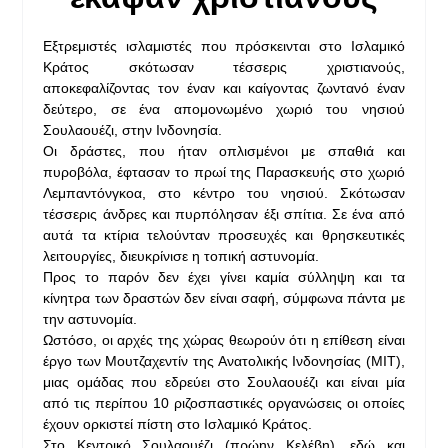
Εξτρεμιστές ισλαμιστές που πρόσκεινται στο Ισλαμικό
Κράτος σκότωσαν τέσσερις χριστιανούς,
αποκεφαλίζοντας τον έναν και καίγοντας ζωντανό έναν
δεύτερο, σε ένα απομονωμένο χωριό του νησιού
Σουλαουέζι, στην Ινδονησία.
Οι δράστες, που ήταν οπλισμένοι με σπαθιά και
πυροβόλα, έφτασαν το πρωί της Παρασκευής στο χωριό
Λεμπαντόνγκοα, στο κέντρο του νησιού. Σκότωσαν
τέσσερις άνδρες και πυρπόλησαν έξι σπίτια. Σε ένα από
αυτά τα κτίρια τελούνταν προσευχές και θρησκευτικές
λειτουργίες, διευκρίνισε η τοπική αστυνομία.
Προς το παρόν δεν έχει γίνει καμία σύλληψη και τα
κίνητρα των δραστών δεν είναι σαφή, σύμφωνα πάντα με
την αστυνομία.
Ωστόσο, οι αρχές της χώρας θεωρούν ότι η επίθεση είναι
έργο των Μουτζαχεντίν της Ανατολικής Ινδονησίας (MIT),
μιας ομάδας που εδρεύει στο Σουλαουέζι και είναι μία
από τις περίπου 10 ριζοσπαστικές οργανώσεις οι οποίες
έχουν ορκιστεί πίστη στο Ισλαμικό Κράτος.
Στο Κεντρικό Σουλαουέζι (πρώην Κελέβη), εδώ και