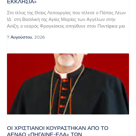
ΕΚΚΛΗΣΊΑ»
Στο τέλος της Θείας Λειτουργίας που τέλεσε ο Πάπας Λέων
ΙΔ΄ στη Βασιλική της Αγίας Μαρίας των Αγγέλων στην
Ασίζη, ο νεαρός Φραγκίσκος απηύθυνε στον Ποντίφικα μια
7 Αυγούστου, 2026
ΟΙ ΧΡΙΣΤΙΑΝΟΊ ΚΟΥΡΆΣΤΗΚΑΝ ΑΠΌ ΤΟ
ΑΈΝΑΟ «ΠΉΓΑΙΝΕ-ΈΛΑ» ΤΩΝ