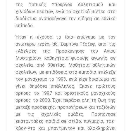
της τοπικής Υπουργού Αθλητισμού και
χιλιάδων θεατών, ενώ το σχετικό βίντεο στο
διαδίκτυο αναπαρήγαγε την είδηση σε εθνικό
επίπεδο.
Ήταν η, έχουσα το ίδιο επώνυμο με τον
ανωτέρω ιερέα, αδ. Σαμπίνα Τζόζεφ, από τις
«Αδελφές της Προσκύνησης του Αγίου
Μυστηρίου» καθηγήτρια φυσικής αγωγής σε
σχολεία, από 30ετίας. Μαθήτρια αθλητικών
σχολείων, με επιδόσεις στα εμπόδια επέλεξε
τον μοναχισμό το 1993, ενώ είχε δικαίωμα να
γίνει δημόσια υπάλληλος. Έκανε πρώτους
όρκους το 1997 και οριστικούς μοναχικούς
όρκους το 2000. Έχει περάσει όλη τη ζωή της
μεταξύ προσευχής, προπονήσεων και ταξιδιών
με τις σχολικές ομάδες. Προπόνησε
εκατοντάδες παιδιά σε στίβο, πυγμαχία, ταε-
κβον-ντο και μπάντμιντον και ολοκληρώνει