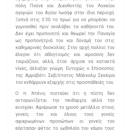
πόλη Πούνε και Διευθυντής του Λυκείου
αγοριών του Αγίου Ιωσήφ στην ίδια περιοχή.
Ξυπνά στις 3:30 το πρωί για να μπορέσει να
γυμνασθεί πριν αναλάβει τα καθήκοντά του.
Δεν έχει προπονητή και θεωρεί την Παναγία
ως προπονήτριά του και δύναμή του στις
καθημερινές δυσκολίες. Στην αρχή πολλοί του
έλεγαν ότι αθλητισμός και ιεροσύνη δεν
ταιριάζουν, αλλά, όταν άρχισε να κατακτά
νίκες, άλλαξαν γνώμη. Ευτυχώς ο Επίσκοπος
της Αμραβάτι Σεβ/ότατος Μάλκολμ Σεκέιρα
τον ενθάρρυνε εξαρχής στις προσπάθειές του.
Ο π. Ντένις πιστεύει ότι η πίστη δεν
ανταγωνίζεται την πειθαρχία αλλά την
ενισχύει. Αφιέρωσε το χρυσό μετάλλιο στους
γονείς του και όλους τους γονείς
αφιερωμένων προσώπων: οι γονείς του
εόρτασαν φέτος το ιωβηλαίο του γάμου τους