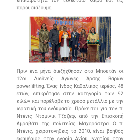
επικαιρότητα τον τελευταίο καιρό και τις
παρουσιάζουμε.
Πριν ένα μήνα διεξήχθησαν στο Μπουτάν οι
12οι Διεθνείς Αγώνες Άρσης Βαρών
powerlilfting. Ένας Ινδός Καθολικός ιερέας, 48
ετών, επικράτησε στην κατηγορία των 92
κιλών και παρέλαβε το χρυσό μετάλλιο με την
ιερατική του ενδυμασία. Πρόκειται για τον π.
Ντένις Ντόμινικ Τζόζεφ, από την Επισκοπή
Αμραβάτι της πολιτείας Μαχαράστρα. Ο π.
Ντένις, χειροτονηθείς το 2010, είναι βοηθός
εφημέριος στην ενορία Αγίου Ιγνατίου στην