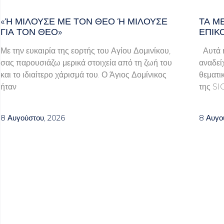
«Ή ΜΙΛΟΎΣΕ ΜΕ ΤΟΝ ΘΕΌ Ή ΜΙΛΟΎΣΕ ΓΙ
ΤΑ Μ
Α ΤΟΝ ΘΕΌ»
ΕΠΙΚ
Με την ευκαιρία της εορτής του Αγίου Δομινίκου,
Αυτά ή
σας παρουσιάζω μερικά στοιχεία από τη ζωή του
αναδεί
και το ιδιαίτερο χάρισμά του. Ο Άγιος Δομίνικος
θεματι
ήταν
της SI
8 Αυγούστου, 2026
8 Αυγο