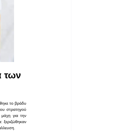
α των
θηκε το βράδυ
του στρατηγού
 μάχη για την
α: ξεριζώθηκαν
άλλευση.