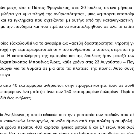
ών μας», είπε ο Πάπας Φραγκίσκος, στις 30 Ιουλίου, σε ένα μήνυμα 
μιλήσει για «μια πληγή της ανθρωπότητας», μιας «εμπορευματοποίη
α και τα εγκλήματα που σχετίζονται με αυτήν: από την καταναγκαστική
με την πανδημία και που πρέπει να καταπολεμηθούν σε όλα τα επίπε
ίος εξακολουθεί να το αναφέρει ως «ασεβή δραστηριότητα, ντροπή για
 εποχή την «εμπορευματοποίηση» του ανθρώπου, ο οποίος στερείται τη
Θεού. Η καταπολέμηση της εμπορίας και της δουλείας ήταν μεταξύ τω
Αρχιεπίσκοπος Μπουένος Άιρες, κάθε χρόνο στις 23 Αυγούστου – Πα
υργία για τα θύματα σε μια από τις πλατείες της πόλης. Αυτό συνεχ
στιγα.
νω από 40 εκατομμύρια άνθρωποι, στην πραγματικότητα, ζουν σε συν
ς μεταφέρουν ένα μπάτζετ άνω των 150 εκατομμυρίων δολαρίων. Περίπ
διά έως ενήλικες.
ία Ανηλίκων», η οποία ειδικεύεται στην προστασία των παιδιών που 
των κοινωνικών λειτουργών, συνοδευόμενο από την πολύτιμη συμβολή 
θε χρόνο περίπου 400 κορίτσια ηλικίας μεταξύ 6 και 17 ετών, που σ
ας λέει τι σημαίνει σήμερα να είμαστε σκλάβοι και τι συμβαίνει σε τό