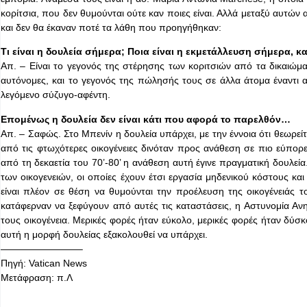
κορίτσια, που δεν θυμούνται ούτε καν ποιες είναι. Αλλά μεταξύ αυτών 
και δεν θα έκαναν ποτέ τα λάθη που προηγήθηκαν:
Τι είναι η δουλεία σήμερα; Ποια είναι η εκμετάλλευση σήμερα, 
Απ. – Είναι το γεγονός της στέρησης των κοριτσιών από τα δικαιώματ
αυτόνομες, και το γεγονός της πώλησής τους σε άλλα άτομα έναντι
λεγόμενο σύζυγο-αφέντη.
Επομένως η δουλεία δεν είναι κάτι που αφορά το παρελθόν…
Απ. – Σαφώς. Στο Μπενίν η δουλεία υπάρχει, με την έννοια ότι θεωρεί
από τις φτωχότερες οικογένειες δινόταν προς ανάθεση σε πιο εύπορες 
από τη δεκαετία του 70’-80’ η ανάθεση αυτή έγινε πραγματική δουλεία
των οικογενειών, οι οποίες έχουν έτσι εργασία μηδενικού κόστους κα
είναι πλέον σε θέση να θυμούνται την προέλευση της οικογένειάς τ
κατάφερναν να ξεφύγουν από αυτές τις καταστάσεις, η Αστυνομία Αν
τους οικογένεια. Μερικές φορές ήταν εύκολο, μερικές φορές ήταν δύσκο
αυτή η μορφή δουλείας εξακολουθεί να υπάρχει.
————————–
Πηγή: Vatican News
Μετάφραση: π.Λ