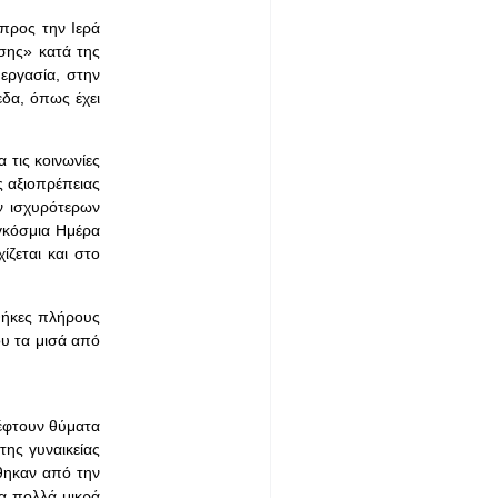
προς την Ιερά
σης» κατά της
 εργασία, στην
δα, όπως έχει
 τις κοινωνίες
ς αξιοπρέπειας
ν ισχυρότερων
γκόσμια Ημέρα
ίζεται και στο
θήκες πλήρους
ου τα μισά από
πέφτουν θύματα
της γυναικείας
ώθηκαν από την
σα πολλά μικρά