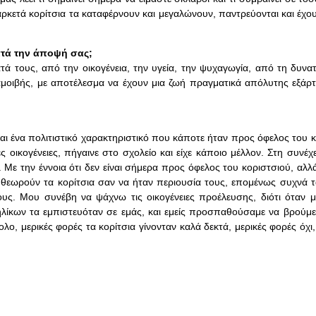
αρκετά κορίτσια τα καταφέρνουν και μεγαλώνουν, παντρεύονται και έχου
κατά την άποψή σας;
ά τους, από την οικογένεια, την υγεία, την ψυχαγωγία, από τη δυνατ
 αμοιβής, με αποτέλεσμα να έχουν μια ζωή πραγματικά απόλυτης εξάρ
ται ένα πολιτιστικό χαρακτηριστικό που κάποτε ήταν προς όφελος του κ
οικογένειες, πήγαινε στο σχολείο και είχε κάποιο μέλλον. Στη συνέχε
. Με την έννοια ότι δεν είναι σήμερα προς όφελος του κοριστσιού, αλ
ι θεωρούν τα κορίτσια σαν να ήταν περιουσία τους, επομένως συχνά τ
ους. Μου συνέβη να ψάχνω τις οικογένειες προέλευσης, διότι όταν μ
ηλίκων τα εμπιστευόταν σε εμάς, και εμείς προσπαθούσαμε να βρούμε
λο, μερικές φορές τα κορίτσια γίνονταν καλά δεκτά, μερικές φορές όχι