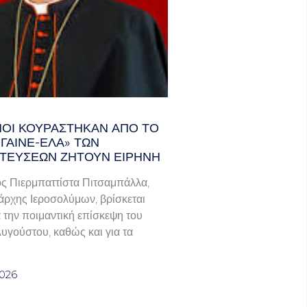
ΑΝΟΊ ΚΟΥΡΆΣΤΗΚΑΝ ΑΠΌ ΤΟ
ΓΑΙΝΕ-ΈΛΑ» ΤΩΝ
ΤΕΎΣΕΩΝ ΖΗΤΟΎΝ ΕΙΡΉΝΗ
ς Πιερμπαττίστα Πιτσαμπάλλα,
άρχης Ιεροσολύμων, βρίσκεται
α την ποιμαντική επίσκεψη του
Αυγούστου, καθώς και για τα
2026