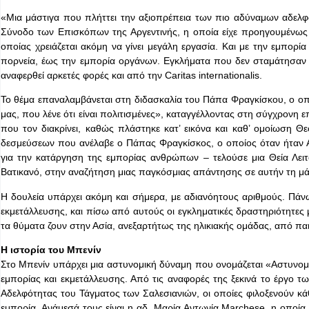
«Μια μάστιγα που πλήττει την αξιοπρέπεια των πιο αδύναμων αδελφ
Σύνοδο των Επισκόπων της Αργεντινής, η οποία είχε προηγουμένως 
οποίας χρειάζεται ακόμη να γίνει μεγάλη εργασία. Και με την εμπορί
πορνεία, έως την εμπορία οργάνων. Εγκλήματα που δεν σταμάτησαν 
αναφερθεί αρκετές φορές και από την Caritas internationalis.
Το θέμα επαναλαμβάνεται στη διδασκαλία του Πάπα Φραγκίσκου, ο οπο
μας, που λένε ότι είναι πολιτισμένες», καταγγέλλοντας στη σύγχρονη
που τον διακρίνει, καθώς πλάστηκε κατ’ εικόνα και καθ’ ομοίωση 
δεσμεύσεων που ανέλαβε ο Πάπας Φραγκίσκος, ο οποίος όταν ήταν 
για την κατάργηση της εμπορίας ανθρώπων – τελούσε μια Θεία Λειτο
Βατικανό, στην αναζήτηση μιας παγκόσμιας απάντησης σε αυτήν τη μά
Η δουλεία υπάρχει ακόμη και σήμερα, με αδιανόητους αριθμούς. Πά
εκμετάλλευσης, και πίσω από αυτούς οι εγκληματικές δραστηριότητε
τα θύματα ζουν στην Ασία, ανεξαρτήτως της ηλικιακής ομάδας, από παι
Η ιστορία του Μπενίν
Στο Μπενίν υπάρχει μια αστυνομική δύναμη που ονομάζεται «Αστυνομ
εμπορίας και εκμετάλλευσης. Από τις αναφορές της ξεκινά το έργο 
Αδελφότητας του Τάγματος των Σαλεσιανιών, οι οποίες φιλοξενούν κά
εμπορία. Ανάμεσά τους είναι η αδ. Μαρία Αντωνία Marchese, η οποία μ