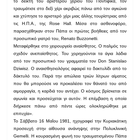
το δείκτη του αριστερού χεριού του Ποντίφικα, τον
τραυμάτισε στο δεξί χέρι ακριβώς πάνω από τον αγκώνα
και χτύπησε το αριστερό χέρι μιας άλλης τουρίστριας από
τις Η.Π.Α., της Rose Hall. Μέσα στο ασθενοφόρο,
παρασχέθηκαν στον Πάπα οι πρώτες βοήθειες από τον
προσωπικό γιατρό του, Renato Buzzonetti.
Μεταφέρθηκε στο χειρουργείο αναίσθητος. Ο παλμός του
σχεδόν ανεπαίσθητος. Του χορηγούνται τα άγια λάδια
από τον προσωπικό του γραμματέα τον Don Stanislao
Dziwisz. Ο αναισθησιολόγος αφαιρεί το δακτυλίδι από το
δάκτυλό του. Παρά την απώλεια τριών λίτρων αίματος
που θα μπορούσε να προκαλέσει τον θάνατό του από
αιμορραγία, η καρδιά του αντέχει. Ο κόσμος βρίσκεται σε
αγωνία και προσεύχεται γι αυτόν. Η επέμβαση η οποία
διήρκεσε πάνω από πέντε ώρες ολοκληρώθηκε με
επιτυχία».
Το Σάββατο 16 Μαΐου 1981, ηχογραφεί την Κυριακάτικη
προσευχή στην αίθουσα ανάνηψης στην Πολυκλινική
Gemelli. Η κουρασμένη φωνή του τραυματισμένου Πάπα