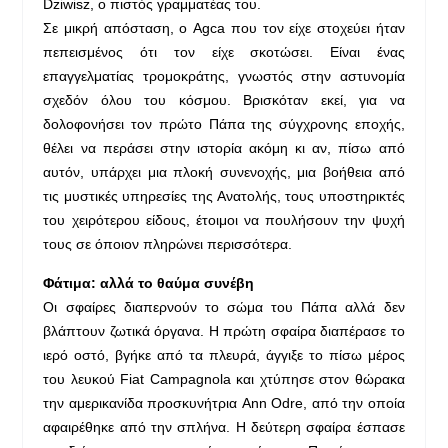
Dziwisz, ο πιστός γραμματέας του.
Σε μικρή απόσταση, ο Agca που τον είχε στοχεύει ήταν
πεπεισμένος ότι τον είχε σκοτώσει. Είναι ένας
επαγγελματίας τρομοκράτης, γνωστός στην αστυνομία
σχεδόν όλου του κόσμου. Βρισκόταν εκεί, για να
δολοφονήσει τον πρώτο Πάπα της σύγχρονης εποχής,
θέλει να περάσει στην ιστορία ακόμη κι αν, πίσω από
αυτόν, υπάρχει μια πλοκή συνενοχής, μια βοήθεια από
τις μυστικές υπηρεσίες της Ανατολής, τους υποστηρικτές
του χειρότερου είδους, έτοιμοι να πουλήσουν την ψυχή
τους σε όποιον πληρώνει περισσότερα.
Φάτιμα: αλλά το θαύμα συνέβη
Οι σφαίρες διαπερνούν το σώμα του Πάπα αλλά δεν
βλάπτουν ζωτικά όργανα. Η πρώτη σφαίρα διαπέρασε το
ιερό οστό, βγήκε από τα πλευρά, άγγιξε το πίσω μέρος
του λευκού Fiat Campagnola και χτύπησε στον θώρακα
την αμερικανίδα προσκυνήτρια Ann Odre, από την οποία
αφαιρέθηκε από την σπλήνα. Η δεύτερη σφαίρα έσπασε