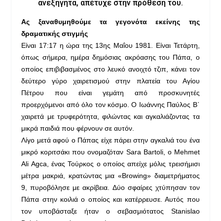
ανεξήγητα, απέτυχε στην πρόθεσή του.
Ας ξαναθυμηθούμε τα γεγονότα εκείνης της
δραματικής στιγμής
Είναι 17:17 η ώρα της 13ης Μαΐου 1981. Είναι Τετάρτη,
όπως σήμερα, ημέρα δημόσιας ακρόασης του Πάπα, ο
οποίος επιβιβασμένος στο λευκό ανοιχτό τζιπ, κάνει τον
δεύτερο γύρο χαιρετισμού στην πλατεία του Αγίου
Πέτρου που είναι γεμάτη από προσκυνητές
προερχόμενοι από όλο τον κόσμο. Ο Ιωάννης Παύλος Β΄
χαιρετά με τρυφερότητα, φιλώντας και αγκαλιάζοντας τα
μικρά παιδιά που φέρνουν σε αυτόν.
Λίγο μετά αφού ο Πάπας είχε πάρει στην αγκαλιά του ένα
μικρό κοριτσάκι που ονομαζόταν Sara Bartoli, ο Mehmet
Ali Agca, ένας Τούρκος ο οποίος απείχε μόλις τρεισήμισι
μέτρα μακριά, κρατώντας μια «Browing» διαμετρήματος
9, πυροβόλησε με ακρίβεια. Δύο σφαίρες χτύπησαν τον
Πάπα στην κοιλιά ο οποίος και κατέρρευσε. Αυτός που
τον υποβάσταξε ήταν ο σεβασμιότατος Stanislao