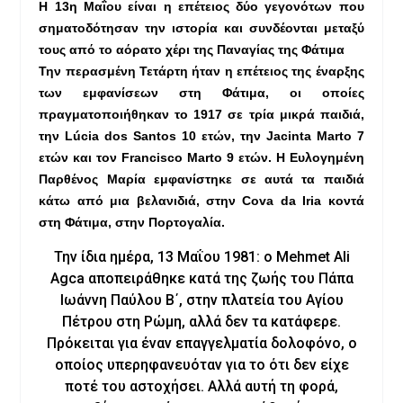
Η 13η Μαΐου είναι η επέτειος δύο γεγονότων που
σηματοδότησαν την ιστορία και συνδέονται μεταξύ
τους από το αόρατο χέρι της Παναγίας της Φάτιμα
Την περασμένη Τετάρτη ήταν η επέτειος της έναρξης
των εμφανίσεων στη Φάτιμα, οι οποίες
πραγματοποιήθηκαν το 1917 σε τρία μικρά παιδιά,
την Lúcia dos Santos 10 ετών, την Jacinta Marto 7
ετών και τον Francisco Marto 9 ετών. Η Ευλογημένη
Παρθένος Μαρία εμφανίστηκε σε αυτά τα παιδιά
κάτω από μια βελανιδιά, στην Cova da Iria κοντά
στη Φάτιμα, στην Πορτογαλία.
Την ίδια ημέρα, 13 Μαΐου 1981: ο Mehmet Ali
Agca αποπειράθηκε κατά της ζωής του Πάπα
Ιωάννη Παύλου Β΄, στην πλατεία του Αγίου
Πέτρου στη Ρώμη, αλλά δεν τα κατάφερε.
Πρόκειται για έναν επαγγελματία δολοφόνο, ο
οποίος υπερηφανευόταν για το ότι δεν είχε
ποτέ του αστοχήσει. Αλλά αυτή τη φορά,