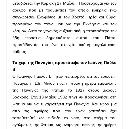
μεταδίδεται την Κυριακή 17 Μαΐου: «Προσεύχομαι για τον
αδελφό που με τραυμάτισε τον οποίο ειλικρινά έχω
συγχωρέσει. Ενωμένος με τον Χριστό, ιερέα και θύμα,
προσφέρω τον πόνο μου για την Εκκλησία και τον
κόσμο». Αυτό το γεγονός αυξάνει ακόμη περισσότερο την
ήδη τεράστια δημοτικότητα αυτού του Πάπα,
προσδίδοντάς του ένα στοιχείο ακόμη μεγαλύτερου
βάθους.
Το χέρι της Παναγίας προστάτεψε τον Ιωάννη Παύλο
Β΄
Ο Ιωάννης Παύλος Β΄ ήταν πεπεισμένο ότι τον έσωσε η
Παναγία: η 13η Μαΐου είναι η πρώτη ημέρα εμφάνισης
της Παναγίας της Φάτιμα το 1917 στους μικρούς
βοσκούς. Στις 13 Μαΐου 1982 πήγε να προσκυνήσει στη
Φάτιμα για να ευχαριστήσει την Παναγία. Και τώρα μια
από τις σφαίρες που τον είχαν χτυπήσει έχει
τοποθετηθεί, ως ένδειξη ex voto, στο στέμμα του
αγάλματος της Φάτιμα, ως ανάμνηση εκείνης της ημέρας