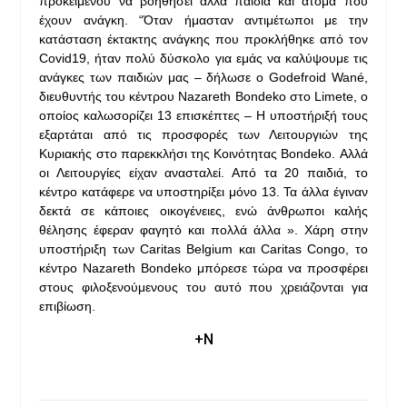
προκειμένου να βοηθήσει άλλα παιδιά και άτομα που
έχουν ανάγκη. “Όταν ήμασταν αντιμέτωποι με την
κατάσταση έκτακτης ανάγκης που προκλήθηκε από τον
Covid19, ήταν πολύ δύσκολο για εμάς να καλύψουμε τις
ανάγκες των παιδιών μας – δήλωσε ο Godefroid Wané,
διευθυντής του κέντρου Nazareth Bondeko στο Limete, ο
οποίος καλωσορίζει 13 επισκέπτες – Η υποστήριξή τους
εξαρτάται από τις προσφορές των Λειτουργιών της
Κυριακής στο παρεκκλήσι της Κοινότητας Bondeko. Αλλά
οι Λειτουργίες είχαν ανασταλεί. Από τα 20 παιδιά, το
κέντρο κατάφερε να υποστηρίξει μόνο 13. Τα άλλα έγιναν
δεκτά σε κάποιες οικογένειες, ενώ άνθρωποι καλής
θέλησης έφεραν φαγητό και πολλά άλλα ». Χάρη στην
υποστήριξη των Caritas Belgium και Caritas Congo, το
κέντρο Nazareth Bondeko μπόρεσε τώρα να προσφέρει
στους φιλοξενούμενους του αυτό που χρειάζονται για
επιβίωση.
+Ν