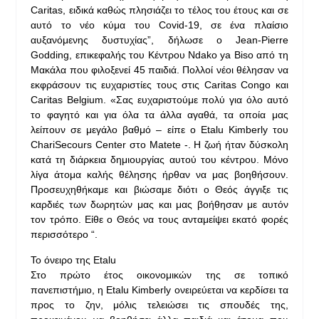
Caritas, ειδικά καθώς πλησιάζει το τέλος του έτους και σε
αυτό το νέο κύμα του Covid-19, σε ένα πλαίσιο
αυξανόμενης δυστυχίας”, δήλωσε ο Jean-Pierre
Godding, επικεφαλής του Κέντρου Ndako ya Biso από τη
Μακάλα που φιλοξενεί 45 παιδιά. Πολλοί νέοι θέλησαν να
εκφράσουν τις ευχαριστίες τους στις Caritas Congo και
Caritas Belgium. «Σας ευχαριστούμε πολύ για όλο αυτό
το φαγητό και για όλα τα άλλα αγαθά, τα οποία μας
λείπουν σε μεγάλο βαθμό – είπε ο Etalu Kimberly του
ChariSecours Center στο Matete -. Η ζωή ήταν δύσκολη
κατά τη διάρκεια δημιουργίας αυτού του κέντρου. Μόνο
λίγα άτομα καλής θέλησης ήρθαν να μας βοηθήσουν.
Προσευχηθήκαμε και βιώσαμε διότι ο Θεός άγγιξε τις
καρδιές των δωρητών μας και μας βοήθησαν με αυτόν
τον τρόπο. Είθε ο Θεός να τους ανταμείψει εκατό φορές
περισσότερο “.
Το όνειρο της Etalu
Στο πρώτο έτος οικονομικών της σε τοπικό
πανεπιστήμιο, η Etalu Kimberly ονειρεύεται να κερδίσει τα
προς το ζην, μόλις τελειώσει τις σπουδές της,