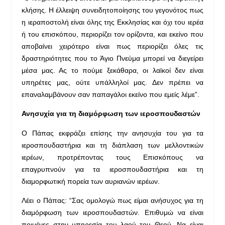
κλήσης. Η έλλειψη συνειδητοποίησης του γεγονότος πως
η ιεραποστολή είναι όλης της Εκκλησίας και όχι του ιερέα
ή του επισκόπου, περιορίζει τον ορίζοντα, και εκείνο που
αποβαίνει χειρότερο είναι πως περιορίζει όλες τις
δραστηριότητες που το Άγιο Πνεύμα μπορεί να διεγείρει
μέσα μας. Ας το πούμε ξεκάθαρα, οι λαϊκοί δεν είναι
υπηρέτες μας, ούτε υπάλληλοί μας. Δεν πρέπει να
επαναλαμβάνουν σαν παπαγάλοι εκείνο που εμείς λέμε”.
Ανησυχία για τη διαμόρφωση των ιεροσπουδαστών
Ο Πάπας εκφράζει επίσης την ανησυχία του για τα
ιεροσπουδαστήρια και τη διάπλαση των μελλοντικών
ιερέων, προτρέποντας τους Επισκόπους να
επαγρυπνούν για τα ιεροσπουδαστήρια και τη
διαμορφωτική πορεία των αυριανών ιερέων.
Λέει ο Πάπας: “Σας ομολογώ πως είμαι ανήσυχος για τη
διαμόρφωση των ιεροσπουδαστών. Επιθυμώ να είναι
ποιμένες στην υπηρεσία του λαού του Θεού. Να είναι