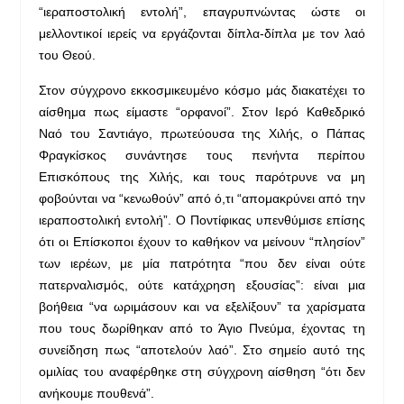
“ιεραποστολική εντολή”, επαγρυπνώντας ώστε οι
μελλοντικοί ιερείς να εργάζονται δίπλα-δίπλα με τον λαό
του Θεού.
Στον σύγχρονο εκκοσμικευμένο κόσμο μάς διακατέχει το
αίσθημα πως είμαστε “ορφανοί”. Στον Ιερό Καθεδρικό
Ναό του Σαντιάγο, πρωτεύουσα της Χιλής, ο Πάπας
Φραγκίσκος συνάντησε τους πενήντα περίπου
Επισκόπους της Χιλής, και τους παρότρυνε να μη
φοβούνται να “κενωθούν” από ό,τι “απομακρύνει από την
ιεραποστολική εντολή”. Ο Ποντίφικας υπενθύμισε επίσης
ότι οι Επίσκοποι έχουν το καθήκον να μείνουν “πλησίον”
των ιερέων, με μία πατρότητα “που δεν είναι ούτε
πατερναλισμός, ούτε κατάχρηση εξουσίας”: είναι μια
βοήθεια “να ωριμάσουν και να εξελίξουν” τα χαρίσματα
που τους δωρίθηκαν από το Άγιο Πνεύμα, έχοντας τη
συνείδηση πως “αποτελούν λαό”. Στο σημείο αυτό της
ομιλίας του αναφέρθηκε στη σύγχρονη αίσθηση “ότι δεν
ανήκουμε πουθενά”.