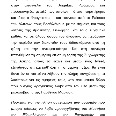
στην απαγγελία του Angelus, Ρωμαίους και
προσκυνητές, μεταξύ των οποίων – όπως παρατήρησε
και ίδιος ο Φραγκίσκος – και εκείνους από το Palosco
των Άλπεων, τους Βραζιλιάνους με τις σημαίες και τους
λάτρεις της Αμόλυντης Σύλληψης, και τους ευχήθηκε
καθώς και σε όλους όσους τον άκουγαν, να περάσουν
την περίοδο των διακοπών τους διδασκόμενοι από τη
φύση και την πνευματικότητα. Και στη συνέχεια
υπενθύμισε τη σημερινή επίσημη εορτή της Συγχώρεσης
της Ασίζης, όπως το έκανε και μέσω ενός tweet,
εξηγώντας ότι και καθ’ όλη τη σημερινή ημέρα, θα είναι
δυνατόν οι πιστοί να λάβουν την πλήρη συγχώρεση, τα
λυσίποινα για τις αμαρτίες τους, «το πνευματικό δώρο
που ο Άγιος Φραγκίσκος έλαβε από τον Θεό μέσω της
μεσολάβησης της Παρθένου Μαρίας»:
Πρόκειται για την πλήρη συγχώρεση των αμαρτιών που
μπορεί κάποιος να λάβει προσεγγίζοντας στα Μυστήρια
της Εξομολόγησης και της Ευχαριστίας και