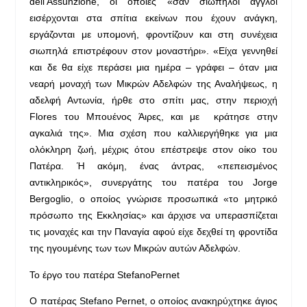
dell’Assunzione, οι οποίες «σαν σιωπηλοί άγγλοι
εισέρχονται στα σπίτια εκείνων που έχουν ανάγκη,
εργάζονται με υπομονή, φροντίζουν και στη συνέχεια
σιωπηλά επιστρέφουν στον μοναστήρι». «Είχα γεννηθεί
και δε θα είχε περάσει μια ημέρα – γράφει – όταν μια
νεαρή μοναχή των Μικρών Αδελφών της Αναλήψεως, η
αδελφή Αντωνία, ήρθε στο σπίτι μας, στην περιοχή
Flores του Μπουένος Άιρες, και με κράτησε στην
αγκαλιά της». Μια σχέση που καλλιεργήθηκε για μια
ολόκληρη ζωή, μέχρις ότου επέστρεψε στον οίκο του
Πατέρα. Ή ακόμη, ένας άντρας, «πεπεισμένος
αντικληρικός», συνεργάτης του πατέρα του Jorge
Bergoglio, ο οποίος γνώρισε προσωπικά «το μητρικό
πρόσωπο της Εκκλησίας» και άρχισε να υπερασπίζεται
τις μοναχές και την Παναγία αφού είχε δεχθεί τη φροντίδα
της ηγουμένης των των Μικρών αυτών Αδελφών.
Το έργο του πατέρα StefanoPernet
Ο πατέρας Stefano Pernet, ο οποίος ανακηρύχτηκε άγιος