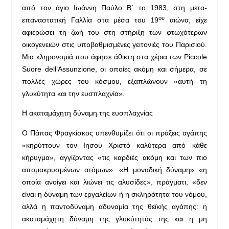
από τον άγιο Ιωάννη Παύλο Β΄ το 1983, στη μετα-
ου
επαναστατική Γαλλία στα μέσα του 19
αιώνα, είχε
αφιερώσει τη ζωή του στη στήριξη των φτωχότερων
οικογενειών στις υποβαθμισμένες γειτονιές του Παρισιού.
Μια κληρονομιά που άφησε άθικτη στα χέρια των Piccole
Suore dell’Assunzione, οι οποίες ακόμη και σήμερα, σε
πολλές χώρες του κόσμου, εξαπλώνουν «αυτή τη
γλυκύτητα και την ευσπλαχνία».
Η ακαταμάχητη δύναμη της ευσπλαχνίας
Ο Πάπας Φραγκίσκος υπενθυμίζει ότι οι πράξεις αγάπης
«κηρύττουν τον Ιησού Χριστό καλύτερα από κάθε
κήρυγμα», αγγίζοντας «τις καρδιές ακόμη και των πιο
απομακρυσμένων ατόμων». «Η μοναδική δύναμη» «η
οποία ανοίγει και λιώνει τις αλυσίδες», πράγματι, «δεν
είναι η δύναμη των εργαλείων ή η σκληρότητα του νόμου,
αλλά η παντοδύναμη αδυναμία της θεϊκής αγάπης: η
ακαταμάχητη δύναμη της γλυκύτητάς της και η μη