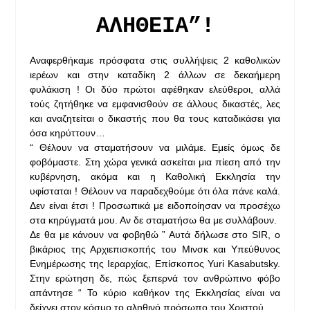
ΑΛΗΘΕΙΑ”!
Αναφερθήκαμε πρόσφατα στις συλλήψεις 2 καθολικών
ιερέων και στην καταδίκη 2 άλλων σε δεκαήμερη
φυλάκιση ! Οι δύο πρώτοι αφέθηκαν ελεύθεροι, αλλά
τούς ζητήθηκε να εμφανισθούν σε άλλους δικαστές, λες
και αναζητείται ο δικαστής που θα τους καταδικάσει για
όσα κηρύττουν…
“ Θέλουν να σταματήσουν να μιλάμε. Εμείς όμως δε
φοβόμαστε. Στη χώρα γενικά ασκείται μια πίεση από την
κυβέρνηση, ακόμα και η Καθολική Εκκλησία την
υφίσταται ! Θέλουν να παραδεχθούμε ότι όλα πάνε καλά.
Δεν είναι έτσι ! Προσωπικά με ειδοποίησαν να προσέχω
στα κηρύγματά μου. Αν δε σταματήσω θα με συλλάβουν.
Δε θα με κάνουν να φοβηθώ ” Αυτά δήλωσε στο SIR, ο
βικάριος της Αρχιεπισκοπής του Μινσκ και Υπεύθυνος
Ενημέρωσης της Ιεραρχίας, Επίσκοπος Yuri Kasabutsky.
Στην ερώτηση δε, πώς ξεπερνά τον ανθρώπινο φόβο
απάντησε “ Το κύριο καθήκον της Εκκλησίας είναι να
δείχνει στον κόσμο το αληθινό πρόσωπο του Χριστού.