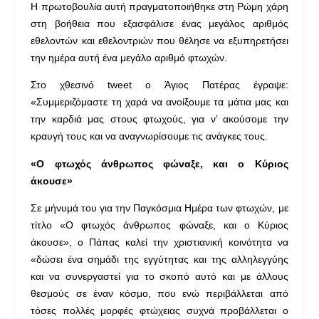
Η πρωτοβουλία αυτή πραγματοποιήθηκε στη Ρώμη χάρη
στη βοήθεια που εξασφάλισε ένας μεγάλος αριθμός
εθελοντών και εθελοντριών που θέλησε να εξυπηρετήσει
την ημέρα αυτή ένα μεγάλο αριθμό φτωχών.
Στο χθεσινό tweet ο Άγιος Πατέρας έγραψε:
«Συμμεριζόμαστε τη χαρά να ανοίξουμε τα μάτια μας και
την καρδιά μας στους φτωχούς, για ν’ ακούσομε την
κραυγή τους και να αναγνωρίσουμε τις ανάγκες τους.
«Ο φτωχός άνθρωπος φώναξε, και ο Κύριος
άκουσε»
Σε μήνυμά του για την Παγκόσμια Ημέρα των φτωχών, με
τίτλο «Ο φτωχός άνθρωπος φώναξε, και ο Κύριος
άκουσε», ο Πάπας καλεί την χριστιανική κοινότητα να
«δώσει ένα σημάδι της εγγύτητας και της αλληλεγγύης
και να συνεργαστεί για το σκοπό αυτό και με άλλους
θεσμούς σε έναν κόσμο, που ενώ περιβάλλεται από
τόσες πολλές μορφές φτώχειας συχνά προβάλλεται ο