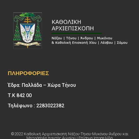
ΠΛΗΡΟΦΟΡΊΕΣ
Έδρα: Παλλάδα – Χώρα Τήνου
Τ.Κ 842 00
Τηλέφωνο : 2283022382
©2022 Καθολική Αρχιεπισκοπή Νάξου-Τήνου-Μυκόνου-Άνδρου και
Μητρόπολη παντός Αιγαίου | Επίσημη Ιστοσελίδα