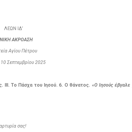
ΛΕΩΝ ΙΔ’
ΝΙΚΗ ΑΚΡΟΑΣΗ
εία Αγίου Πέτρου
10 Σεπτεμβρί
ου 2025
. I
ΙΙ.
Το Πάσχα του Ιησού. 6
. Ο θάνατος
.
«
Ο Ιησούς έβγαλε 
αρτυρία σας!