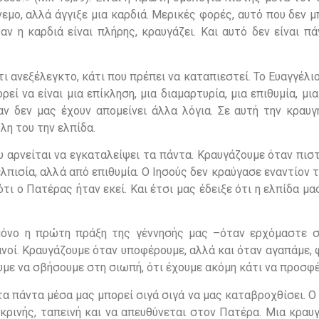
νεμο, αλλά άγγιξε μια καρδιά. Μερικές φορές, αυτό που δεν 
ν η καρδιά είναι πλήρης, κραυγάζει. Και αυτό δεν είναι π
 ανεξέλεγκτο, κάτι που πρέπει να καταπιεστεί. Το Ευαγγέλιο
εί να είναι μια επίκληση, μια διαμαρτυρία, μια επιθυμία, μι
ν δεν μας έχουν απομείνει άλλα λόγια. Σε αυτή την κραυγή
λη του την ελπίδα.
ου αρνείται να εγκαταλείψει τα πάντα. Κραυγάζουμε όταν πισ
λπισία, αλλά από επιθυμία. Ο Ιησούς δεν κραύγασε εναντίον 
ι ο Πατέρας ήταν εκεί. Και έτσι μας έδειξε ότι η ελπίδα μα
ι μόνο η πρώτη πράξη της γέννησής μας –όταν ερχόμαστε 
ανοί. Κραυγάζουμε όταν υποφέρουμε, αλλά και όταν αγαπάμε,
ουμε να σβήσουμε στη σιωπή, ότι έχουμε ακόμη κάτι να προσφ
τα πάντα μέσα μας μπορεί σιγά σιγά να μας καταβροχθίσει. Ο
ικρινής, ταπεινή και να απευθύνεται στον Πατέρα. Μια κραυγ