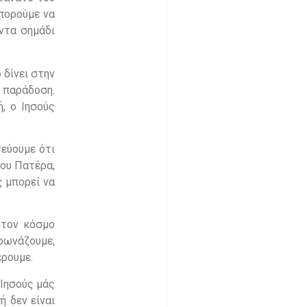
μπορούμε να
άντα σημάδι
 δίνει στην
α παράδοση.
, ο Ιησούς
τεύουμε ότι
του Πατέρα,
ς μπορεί να
στον κόσμο
 φωνάζουμε,
έρουμε.
 Ιησούς μάς
ή δεν είναι