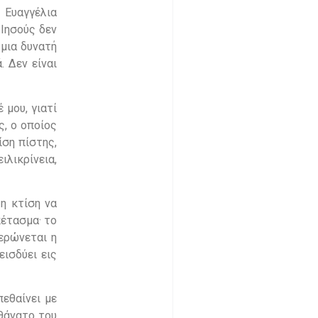
 Ευαγγέλια
 Ιησούς δεν
 μια δυνατή
. Δεν είναι
 μου, γιατί
ς, ο οποίος
ίση πίστης,
ιλικρίνεια,
 η κτίση να
πέτασμα· το
ερώνεται η
ισδύει εις
πεθαίνει με
 θάνατο του