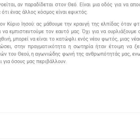
νοείται, αν παραδίδεται στον Θεό. Είναι μια οδός για να απ
 ότι ένας άλλος κόσμος είναι εφικτός.
ον Κύριο Ιησού: ας μάθουμε την κραυγή της ελπίδας όταν φ
 να εμπιστευτούμε τον εαυτό μας. Όχι για να ουρλιάξουμε 
ληθινή, μπορεί να είναι το κατώφλι ενός νέου φωτός, μιας νέα
ώσει, στην πραγματικότητα η σωτηρία ήταν έτοιμη να ξεκ
διών του Θεού, η αγωνιώδης φωνή της ανθρωπότητάς μας, εν
αι για όσους μας περιβάλλουν.