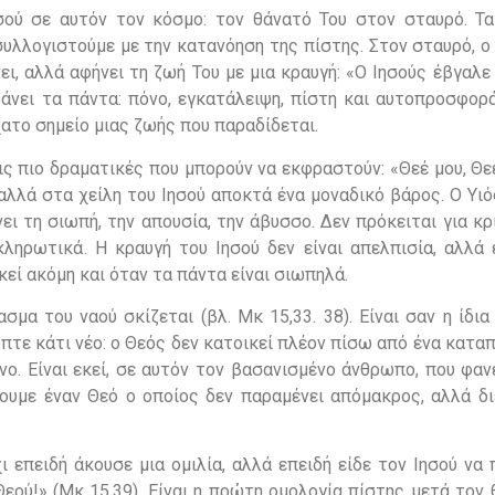
ού σε αυτόν τον κόσμο: τον θάνατό Του στον σταυρό. Τα
συλλογιστούμε με την κατανόηση της πίστης. Στον σταυρό, ο
ι, αλλά αφήνει τη ζωή Του με μια κραυγή: «Ο Ιησούς έβγαλε
άνει τα πάντα: πόνο, εγκατάλειψη, πίστη και αυτοπροσφορά
ατο σημείο μιας ζωής που παραδίδεται.
ις πιο δραματικές που μπορούν να εκφραστούν: «Θεέ μου, Θεέ
αλλά στα χείλη του Ιησού αποκτά ένα μοναδικό βάρος. Ο Υιό
ι τη σιωπή, την απουσία, την άβυσσο. Δεν πρόκειται για κρ
ληρωτικά. Η κραυγή του Ιησού δεν είναι απελπισία, αλλά ε
κεί ακόμη και όταν τα πάντα είναι σιωπηλά.
σμα του ναού σκίζεται (βλ. Μκ 15,33. 38). Είναι σαν η ίδια
πτε κάτι νέο: ο Θεός δεν κατοικεί πλέον πίσω από ένα κατα
. Είναι εκεί, σε αυτόν τον βασανισμένο άνθρωπο, που φαν
ουμε έναν Θεό ο οποίος δεν παραμένει απόμακρος, αλλά διε
 επειδή άκουσε μια ομιλία, αλλά επειδή είδε τον Ιησού να 
εού!» (Μκ 15,39). Είναι η πρώτη ομολογία πίστης μετά τον