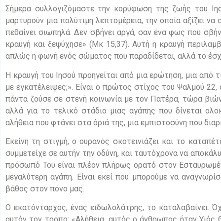
Σήμερα συλλογιζόμαστε την κορύφωση της ζωής του Ιησ
μαρτυρούν μια πολύτιμη λεπτομέρεια, την οποία αξίζει να 
πεθαίνει σιωπηλά. Δεν σβήνει αργά, σαν ένα φως που σβήνε
κραυγή και ξεψύχησε» (Μκ 15,37). Αυτή η κραυγή περιλαμβ
απλώς η φωνή ενός σώματος που παραδίδεται, αλλά το έσχ
Η κραυγή του Ιησού προηγείται από μια ερώτηση, μια από τ
με εγκατέλειψες;». Είναι ο πρώτος στίχος του Ψαλμού 22, 
πάντα ζούσε σε στενή κοινωνία με τον Πατέρα, τώρα βιώνε
αλλά για το τελικό στάδιο μιας αγάπης που δίνεται ολοκ
αλήθεια που φτάνει στα όριά της, μια εμπιστοσύνη που διαρ
Εκείνη τη στιγμή, ο ουρανός σκοτεινιάζει και το καταπέτα
συμμετείχε σε αυτήν την οδύνη, και ταυτόχρονα να αποκάλυ
πρόσωπό Του είναι πλέον πλήρως ορατό στον Εσταυρωμένο
μεγαλύτερη αγάπη. Είναι εκεί που μπορούμε να αναγνωρίσ
βάθος στον πόνο μας.
Ο εκατόνταρχος, ένας ειδωλολάτρης, το καταλαβαίνει. Όχι
αυτόν τον τρόπο: «Αλήθεια, αυτός ο άνθρωπος ήταν Υιός Θ