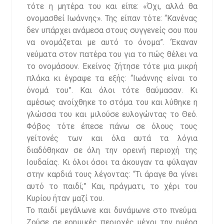
τότε η μητέρα του και είπε: «Όχι, αλλά θα
ονομασθεί Ιωάννης». Της είπαν τότε: “Κανένας
δεν υπάρχει ανάμεσα στους συγγενείς σου που
να ονομάζεται με αυτό το όνομα”. ‘Έκαναν
νεύματα στον πατέρα του για το πώς θέλει να
το ονομάσουν. Εκείνος ζήτησε τότε μια μικρή
πλάκα κι έγραψε τα εξής: “Ιωάννης είναι το
όνομά του”. Και όλοι τότε θαύμασαν. Κι
αμέσως ανοίχθηκε το στόμα του και λύθηκε η
γλώσσα του και μιλούσε ευλογώντας το Θεό.
Φόβος τότε έπεσε πάνω σε όλους τους
γείτονές των και όλα αυτά τα λόγια
διαδόθηκαν σε όλη την ορεινή περιοχή της
Ιουδαίας. Κι όλοι όσοι τα άκουγαν τα φύλαγαν
στην καρδιά τους λέγοντας: “Τι άραγε θα γίνει
αυτό το παιδί;” Και, πράγματι, το χέρι του
Κυρίου ήταν μαζί του.
Το παιδί μεγάλωνε και δυνάμωνε στο πνεύμα.
Ζούσε σε ερημικές περιοχές μέχρι την ημέρα