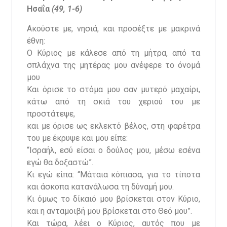
Ησαΐα
(49, 1-6)
Ακούστε με, νησιά, και προσέξτε με μακρινά
έθνη:
Ο Κύριος με κάλεσε από τη μήτρα, από τα
σπλάχνα της μητέρας μου ανέφερε το όνομά
μου
Και όρισε το στόμα μου σαν μυτερό μαχαίρι,
κάτω από τη σκιά του χεριού του με
προστάτεψε,
και με όρισε ως εκλεκτό βέλος, στη φαρέτρα
του με έκρυψε και μου είπε:
“Ισραήλ, εσύ είσαι ο δούλος μου, μέσω εσένα
εγώ θα δοξαστώ”.
Κι εγώ είπα: “Μάταια κόπιασα, για το τίποτα
και άσκοπα κατανάλωσα τη δύναμή μου.
Κι όμως το δίκαιό μου βρίσκεται στον Κύριο,
και η ανταμοιβή μου βρίσκεται στο Θεό μου”.
Και τώρα, λέει ο Κύριος, αυτός που με