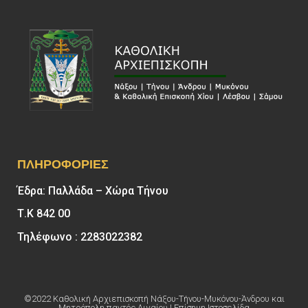
ΠΛΗΡΟΦΟΡΊΕΣ
Έδρα: Παλλάδα – Χώρα Τήνου
Τ.Κ 842 00
Τηλέφωνο : 2283022382
©2022 Καθολική Αρχιεπισκοπή Νάξου-Τήνου-Μυκόνου-Άνδρου και
Μητρόπολη παντός Αιγαίου | Επίσημη Ιστοσελίδα