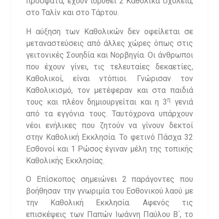
πρόσφατα, έχουν ιδρυθεί 2 Καθολικά σχολεία,
στο Ταλίν και στο Τάρτου.
Η αύξηση των Καθολικών δεν οφείλεται σε
μεταναστεύσεις από άλλες χώρες όπως στις
γειτονικές Σουηδία και Νορβηγία. Οι άνθρωποι
που έχουν γίνει, τις τελευταίες δεκαετίες,
Καθολικοί, είναι ντόπιοι. Γνώρισαν τον
Καθολικισμό, τον μετέφεραν και στα παιδιά
η
τους και πλέον δημιουργείται και η 3
γενιά
από τα εγγόνια τους. Ταυτόχρονα υπάρχουν
νέοι ενήλικες που ζητούν να γίνουν δεκτοί
στην Καθολική Εκκλησία. Το φετινό Πάσχα 32
Εσθονοί και 1 Ρώσος έγιναν μέλη της τοπικής
Καθολικής Εκκλησίας.
Ο Επίσκοπος σημειώνει 2 παράγοντες που
βοήθησαν την γνωριμία του Εσθονικού λαού με
την Καθολική Εκκλησία. Αφενός τις
επισκέψεις των Παπών Ιωάννη Παύλου Β΄, το