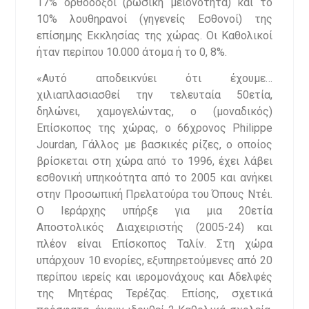
17% ορθόδοξοι (ρωσική μειονότητα) και το
10% λουθηρανοί (γηγενείς Εσθονοί) της
επίσημης Εκκλησίας της χώρας. Οι Καθολικοί
ήταν περίπου 10.000 άτομα ή το 0, 8%.
«Αυτό αποδεικνύει ότι έχουμε…
χιλιαπλασιασθεί την τελευταία 50ετία,
δηλώνει, χαμογελώντας, ο (μοναδικός)
Επίσκοπος της χώρας, ο 66χρονος Philippe
Jourdan, Γάλλος με βασκικές ρίζες, ο οποίος
βρίσκεται στη χώρα από το 1996, έχει λάβει
εσθονική υπηκοότητα από το 2005 και ανήκει
στην Προσωπική Πρελατούρα του Όπους Ντέι.
Ο Ιεράρχης υπήρξε για μια 20ετία
Αποστολικός Διαχειριστής (2005-24) και
πλέον είναι Επίσκοπος Ταλίν. Στη χώρα
υπάρχουν 10 ενορίες, εξυπηρετούμενες από 20
περίπου ιερείς και ιερομονάχους και Αδελφές
της Μητέρας Τερέζας. Επίσης, σχετικά