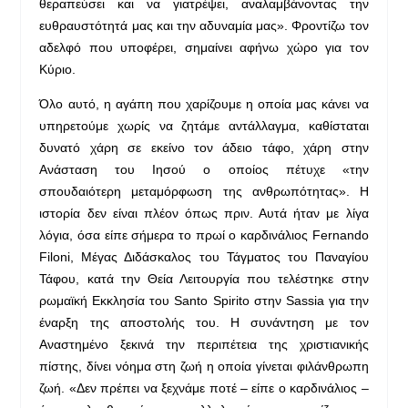
θεραπεύσει και να γιατρέψει, αναλαμβάνοντας την
ευθραυστότητά μας και την αδυναμία μας». Φροντίζω τον
αδελφό που υποφέρει, σημαίνει αφήνω χώρο για τον
Κύριο.
Όλο αυτό, η αγάπη που χαρίζουμε η οποία μας κάνει να
υπηρετούμε χωρίς να ζητάμε αντάλλαγμα, καθίσταται
δυνατό χάρη σε εκείνο τον άδειο τάφο, χάρη στην
Ανάσταση του Ιησού ο οποίος πέτυχε «την
σπουδαιότερη μεταμόρφωση της ανθρωπότητας». Η
ιστορία δεν είναι πλέον όπως πριν. Αυτά ήταν με λίγα
λόγια, όσα είπε σήμερα το πρωί ο καρδινάλιος Fernando
Filoni, Μέγας Διδάσκαλος του Τάγματος του Παναγίου
Τάφου, κατά την Θεία Λειτουργία που τελέστηκε στην
ρωμαϊκή Εκκλησία του Santo Spirito στην Sassia για την
έναρξη της αποστολής του. Η συνάντηση με τον
Αναστημένο ξεκινά την περιπέτεια της χριστιανικής
πίστης, δίνει νόημα στη ζωή η οποία γίνεται φιλάνθρωπη
ζωή. «Δεν πρέπει να ξεχνάμε ποτέ – είπε ο καρδινάλιος –