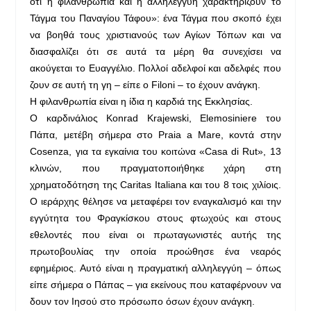
ότι η φιλανθρωπία και η αλληλεγγύη χαρακτηρίζουν το
Τάγμα του Παναγίου Τάφου»: ένα Τάγμα που σκοπό έχει
να βοηθά τους χριστιανούς των Αγίων Τόπων και να
διασφαλίζει ότι σε αυτά τα μέρη θα συνεχίσει να
ακούγεται το Ευαγγέλιο. Πολλοί αδελφοί και αδελφές που
ζουν σε αυτή τη γη – είπε ο Filoni – το έχουν ανάγκη.
Η φιλανθρωπία είναι η ίδια η καρδιά της Εκκλησίας.
Ο καρδινάλιος Konrad Krajewski, Elemosiniere του
Πάπα, μετέβη σήμερα στο Praia a Mare, κοντά στην
Cosenza, για τα εγκαίνια του κοιτώνα «Casa di Rut», 13
κλινών, που πραγματοποιήθηκε χάρη στη
χρηματοδότηση της Caritas Italiana και του 8 τοις χιλίοις.
Ο ιεράρχης θέλησε να μεταφέρει τον εναγκαλισμό και την
εγγύτητα του Φραγκίσκου στους φτωχούς και στους
εθελοντές που είναι οι πρωταγωνιστές αυτής της
πρωτοβουλίας την οποία προώθησε ένα νεαρός
εφημέριος. Αυτό είναι η πραγματική αλληλεγγύη – όπως
είπε σήμερα ο Πάπας – για εκείνους που καταφέρνουν να
δουν τον Ιησού στο πρόσωπο όσων έχουν ανάγκη.