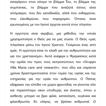
εισαγάγουν στον κόσμο το βλέμμα Του, το βλέμμα της
συμπόνιας, το βλέμμα που αναζητά όσους είναι
απόμακροι, που δεν καταδικάζει, αλλά που ενθαρρύνει,
που ελευθερώνει, που παρηγορεί». Όποιος είναι
ερωτευμένος με τον Ιησού έρχεται κοντά στον πλησίον.
Η εγγύτητα είναι ακριβώς, μια μέθοδος την οποία
χρησιμοποίησε ο Θεός για να μας σώσει. Ο Θεός «μας
πλησίασε μέσω του Ιησού Χριστού. Γινόμενος ένας από
εμάς. Η εγγύτητα είναι το κλειδί για την ανθρωπότητα και
για τον χριστιανισμό». Αυτά ανέφερε ο Φραγκίσκος κατά
την ομιλία του προς τους εκπροσώπους του «Gruppo
Villa Maria care and research», που εδώ και σαράντα
χρόνια δραστηριοποιείται στον τομέα της υγείας και της
υπηρεσίας για την υγεία του ανθρώπου. Ο Πάπας
εξέφρασε την ελπίδα «οι χώροι φροντίδας να γίνονται όλο
και περισσότερο οίκοι υποδοχής και άνεσης, όπου ο
ασθενής μπορεί να βρει φιλία, κατανόηση, ευγένεια και
φιλανθρωπία. Εν ολίγοις, να βρίσκει ανθρωπιά. Ο