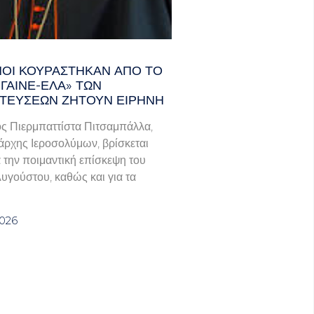
ΑΝΟΊ ΚΟΥΡΆΣΤΗΚΑΝ ΑΠΌ ΤΟ
ΓΑΙΝΕ-ΈΛΑ» ΤΩΝ
ΤΕΎΣΕΩΝ ΖΗΤΟΎΝ ΕΙΡΉΝΗ
ς Πιερμπαττίστα Πιτσαμπάλλα,
άρχης Ιεροσολύμων, βρίσκεται
α την ποιμαντική επίσκεψη του
Αυγούστου, καθώς και για τα
2026