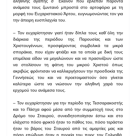
αληθινής αγάπης σ΄ Εκείνον που έβλεπαν παρόντα
ανάμεσα τους ζωντανό μπροστά στο αρτοφόριο με τη
μορφή του Ευχαριστιακού Άρτου, ευγνωμονώντας τον για
την άπειρη ευσπλαχνία του.
– Τον ευχαρίστησαν γιατί ήταν δίπλα τους καθ΄όλη την
διάρκεια της περιόδου της Παρουσίας και των
Χριστουγέννων, προσφέροντας συμβολικά τα μικρά
σποράκια, που είχαν φτιάξει και τα οποία με δική τους
επιμέλεια είδαν να μεγαλώνουν και να πρασινίζουν ώστε
να στολίσουν τη φάτνη του μικρού Χριστού όπως
ακριβώς φρόντισαν να καλλιεργήσουν την προσδοκία της
Γεννήσεώς του και να προετοιμαστούν όσο γίνεται
καλύτερα ώστε να νιώσουν την αληθινή χαρά του
ερχομού του ανάμεσα τους.
– Τον ευχαρίστησαν για την περίοδο της Τεσσαρακοστής
και το Πάσχα αφού μέσα από την συμμετοχή τους στο
Δρόμο του Σταυρού, συνειδητοποίησαν έστω και στο
ελάχιστο πόσο φρικτό ήταν το πάθος του, πόσο τεράστιο
ήταν το βάρος του Σταυρού από τις αμαρτίες μας και
πόσο επώδυνη ήταν η πορεία του προς τον Γολγοθά,