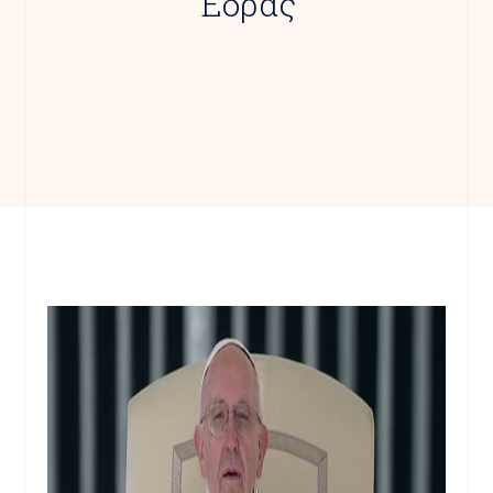
Έδρας