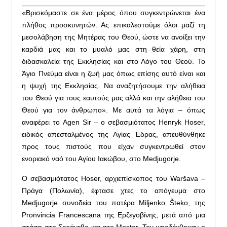
«Β
ρισκόμαστε σε ένα μέρος όπου συγκεντρώνεται ένα
πλήθος προσκυνητών. Ας επικαλεστούμε όλοι μαζί τη
μεσολάβηση της Μητέρας του Θεού, ώστε να ανοίξει την
καρδιά μας και το μυαλό μας στη θεία χάρη, στη
διδασκαλεία της Εκκλησίας και στο Λόγο του Θεού. Το
Άγιο Πνεύμα είναι η ζωή μας όπως επίσης αυτό είναι και
η ψυχή της Εκκλησίας. Να αναζητήσουμε την αλήθεια
του Θεού για τους εαυτούς μας αλλά και την αλήθεια του
Θεού για τον άνθρωπο». Με αυτά τα λόγια – όπως
αναφέρει το Agen Sir – ο σεβασμιότατος Henryk Hoser,
ειδικός απεσταλμένος της Αγίας Έδρας, απευθύνθηκε
προς τους πιστούς που είχαν συγκεντρωθεί στον
ενοριακό ναό του Αγίου Ιακώβου, στο Medjugorje.
Ο σεβασμιότατος Hoser, αρχιεπίσκοπος του Waršava –
Πράγα (Πολωνία), έφτασε χτες το απόγευμα στο
Medjugorje συνοδεία του πατέρα Miljenko Šteko, της
Pronvincia Francescana της Ερζεγοβίνης, μετά από μια
στάση στο Σεράγεβο και στο Mostar. Τον υποδέχθηκαν ο