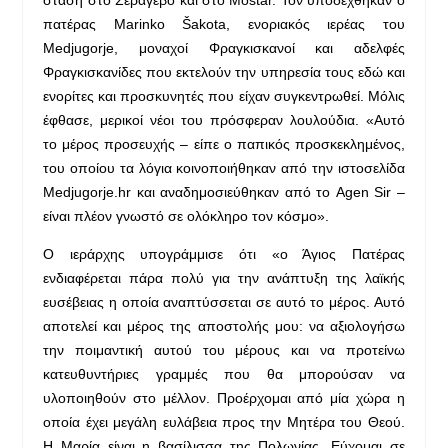
πατέρας Marinko Šakota, ενοριακός ιερέας του
Medjugorje, μοναχοί Φραγκισκανοί και αδελφές
Φραγκισκανίδες που εκτελούν την υπηρεσία τους εδώ και
ενορίτες και προσκυνητές που είχαν συγκεντρωθεί. Μόλις
έφθασε, μερικοί νέοι του πρόσφεραν λουλούδια. «Αυτό
το μέρος προσευχής – είπε ο παπικός προσκεκλημένος,
του οποίου τα λόγια κοινοποιήθηκαν από την ιστοσελίδα
Medjugorje.hr και αναδημοσιεύθηκαν από το Agen Sir –
είναι πλέον γνωστό σε ολόκληρο τον κόσμο».
Ο ιεράρχης υπογράμμισε ότι «ο Άγιος Πατέρας
ενδιαφέρεται πάρα πολύ για την ανάπτυξη της λαϊκής
ευσέβειας η οποία αναπτύσσεται σε αυτό το μέρος. Αυτό
αποτελεί και μέρος της αποστολής μου: να αξιολογήσω
την ποιμαντική αυτού του μέρους και να προτείνω
κατευθυντήριες γραμμές που θα μπορούσαν να
υλοποιηθούν στο μέλλον. Προέρχομαι από μία χώρα η
οποία έχει μεγάλη ευλάβεια προς την Μητέρα του Θεού.
Η Μαρία είναι η βασίλισσα της Πολωνίας. Εύχομαι σε