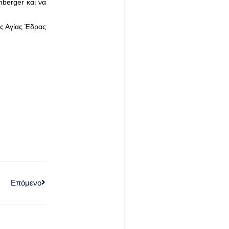
berger και να
ης Αγίας Έδρας
Επόμενο