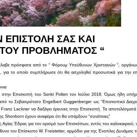
 ΕΠΙΣΤΟΛΗ ΣΑΣ ΚΑΙ
 ΤΟΥ ΠΡΟΒΛΗΜΑΤΟΣ “
έλαβε πρόσφατα από το “ Φόρουμ Υπεύθυνων Χριστιανών “, οργάνω
α , για το οποίο συμπλήρωσε ότι θα ασχοληθεί προσωπικά για την επ
όνια
κε στην Επισκοπή του Ssnkt Polten τον Ιούλιο 2018. Όμως ήδη υπήρ
πό το Σεβασμιότατο Engelbert Guggenberger ως “Επισκοπικό Διαχει
Franz Lackner να διεξάγει έρευνες στην Επισκοπή. Τα αποτελέσματά 
νης Shonborn έχουν αναφέρει ότι θα υπάρξουν “συνέπειες”
γίας Έδρας για τον ορισμό των Επισκόπων, εντός του καλοκαιριού, ν
θυνο τον Επίσκοπο W. Freistetter, αρμόδιο για της Ένοπλες Δυνάμεις 