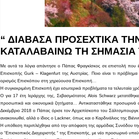
“ ΔΙΑΒΑΣΑ ΠΡΟΣΕΧΤΙΚΑ ΤΗΝ
ΚΑΤΑΛΑΒΑΙΝΩ ΤΗ ΣΗΜΑΣΙΑ
Με αυτά τα λόγια απάντησε ο Πάπας Φραγκίσκος σε επιστολή που 
Επισκοπής Gurk – Klagenfurt της Αυστρίας. Ποιο είναι τι πρόβλημ
ορισμός Επισκόπου στη χηρεύουσα Επισκοπή…
Η συγκεκριμένη Επισκοπή έχει εσωτερικά προβλήματα τα τελευταία χρ
Ο για 17 έτη Ιεράρχης της, Σεβασμιότατος Alois Schwarz μετατέθη
προσωπικά και οικονομικά ζητήματα… Αντικαταστάθηκε προσωρινά α
Δεκέμβριο 2018 ο Πάπας όρισε τον Αρχιεπίσκοπο του Σάλτσμπουργκ 
ανακοινωθεί, αλλά ο ίδιος ο Lackner, όπως και ο Καρδινάλιος της Βιέν
Η υπόθεση περιπλέχθηκε από την απόφαση της αρμόδιας Συνόδου της Α
ο “Επισκοπικός Διαχειριστής “ της Επισκοπής, με νέο προσωρινό υπεύ