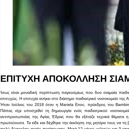
ΕΠΙΤΥΧΗ ΑΠΟΚΟΛΛΗΣΗ ΣΙΑ
Ίσως είναι μοναδική περίπτωση παγκοσμίως που δυο σιαμαία παιδι
επιτυχώς. Η επιτυχία ανήκει στο διάσημο παιδιατρικό νοσοκομείο της Α
Ήταν Ιούλιος του 2018 όταν η Mariela Enoc, πρόεδρος του Bambi
Πάπας είχε υποσχεθεί τη δημιουργία ενός παιδιατρικού νοσοκομε
αντιπροσωπείας της Αγίας Έδρας που θα εξέταζε τεχνικά θέματα η 
πρωτεύουσα. Τα είδε και δέχθηκε την έκκληση της μητέρα τους να τη 
πολύ δύσκολης αυτής περίπτωσης. Μετά 12 μήνες μελετών και 3 επιτυχ