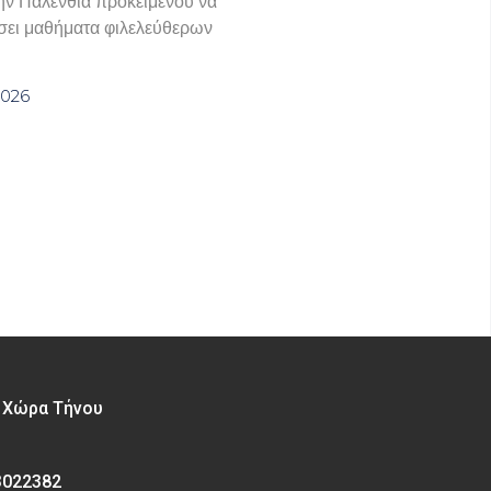
ην Παλένθια προκειμένου να
ει μαθήματα φιλελεύθερων
2026
– Χώρα Τήνου
3022382