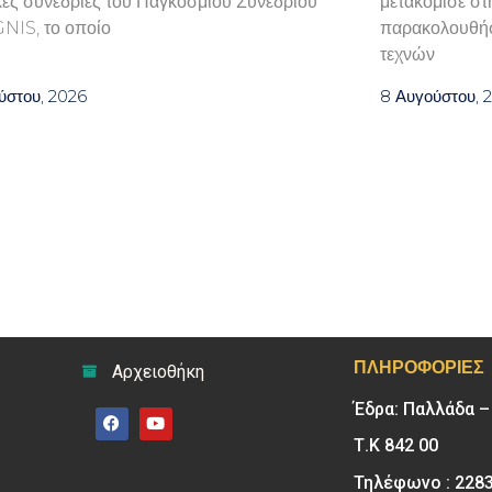
κές συνεδρίες του Παγκόσμιου Συνεδρίου
μετακόμισε στ
GNIS, το οποίο
παρακολουθήσ
τεχνών
ύστου, 2026
8 Αυγούστου, 
ΠΛΗΡΟΦΟΡΊΕΣ
Αρχειοθήκη
Έδρα: Παλλάδα 
Τ.Κ 842 00
Τηλέφωνο : 228