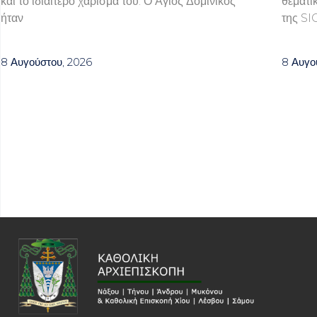
και το ιδιαίτερο χάρισμά του. Ο Άγιος Δομίνικος
θεματι
ήταν
της SI
8 Αυγούστου, 2026
8 Αυγο