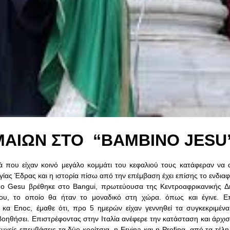
ΜΑΙΩΝ ΣΤΟ “BAMBINO JESU
ά που είχαν κοινό μεγάλο κομμάτι του κεφαλιού τους κατάφεραν να
γίας Έδρας και η ιστορία πίσω από την επέμβαση έχει επίσης το ενδιαφ
no Gesu βρέθηκε στο Bangui, πρωτεύουσα της Κεντροαφρικανικής Δ
ίου, το οποίο θα ήταν το μοναδικό στη χώρα. όπως και έγινε. Ε
κα Enoc, έμαθε ότι, προ 5 ημερών είχαν γεννηθεί τα συγκεκριμένα
βοηθήσει. Επιστρέφοντας στην Ιταλία ανέφερε την κατάσταση και άρχισ
είς επεμβάσεις τα δύο κορίτσια, η Ervina και η Prefinα, από τα τέλη