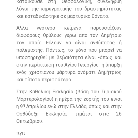
κατοικούσε στη Θεσσαλονίκη, συνελήφθη
λόγω της κηρυγματικής του δραστηριότητας
και καταδικάστηκε σε μαρτυρικό θάνατο.
Άλλα νεότερα κείμενα παρουσιάζουν
διαφόρους θρύλους γύρω από τον Δημήτριο
τον οποίο θέλουν να είναι ανθύπατος ή
πολεμιστής. Πάντως, το μόνο που μπορεί να
υποστηριχθεί με βεβαιότητα είναι -όπως και
στην περίπτωση του Αγίου Γεωργίου- η ύπαρξη
ενός χριστιανού μάρτυρα ονόματι Δημήτριος
και τίποτα περισσότερο.
Στην Καθολική Εκκλησία (βάση του Συριακού
Μαρτυρολογίου) η ημέρα της εορτής του είναι
η
η 9
Απριλίου ενώ στην Ελλάδα, όπως και στην
Ορθόδοξη Εκκλησία, τιμάται στις 26
Οκτωβρίου.
πγπ