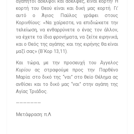
αγαπητοί αδελφοί και αδελφές, είναι εορτή! Η
εορτή του Θεού είναι και δική μας εορτή. Γι’
αυτό ο Άγιος Παύλος γράφει στους
Κορινθίους: «Να χαίρεστε, να επιδιώκετε την
τελείωση, να ενθαρρύνετε ο ένας τον άλλον,
να έχετε τα ίδια φρονήματα, να ζείτε ειρηνικά,
και ο Θεός της αγάπης και της ειρήνης θα είναι
μαζί σας» (Β΄Κορ 13,11).
Και τώρα, με την προσευχή του
Άγγελος
Κυρίου
ας στραφούμε προς την Παρθένο
Μαρία: στο δικό της “ναι” στο θείο Θέλημα ας
ανθίσει και το δικό μας “ναι” στην αγάπη της
Αγίας Τριάδος.
———————
Μετάφραση: π.Λ