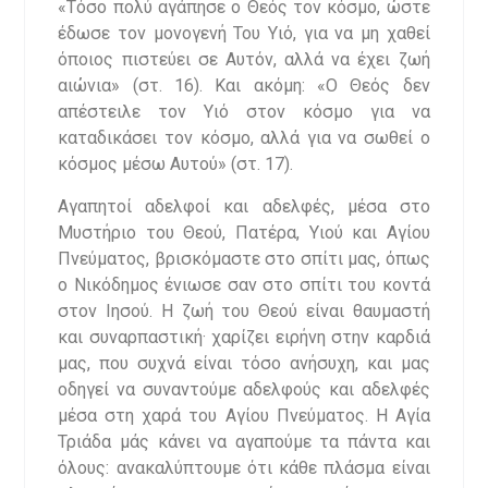
«Τόσο πολύ αγάπησε ο Θεός τον κόσμο, ώστε
έδωσε τον μονογενή Του Υιό, για να μη χαθεί
όποιος πιστεύει σε Αυτόν, αλλά να έχει ζωή
αιώνια» (στ. 16). Και ακόμη: «Ο Θεός δεν
απέστειλε τον Υιό στον κόσμο για να
καταδικάσει τον κόσμο, αλλά για να σωθεί ο
κόσμος μέσω Αυτού» (στ. 17).
Αγαπητοί αδελφοί και αδελφές, μέσα στο
Μυστήριο του Θεού, Πατέρα, Υιού και Αγίου
Πνεύματος, βρισκόμαστε στο σπίτι μας, όπως
ο Νικόδημος ένιωσε σαν στο σπίτι του κοντά
στον Ιησού. Η ζωή του Θεού είναι θαυμαστή
και συναρπαστική· χαρίζει ειρήνη στην καρδιά
μας, που συχνά είναι τόσο ανήσυχη, και μας
οδηγεί να συναντούμε αδελφούς και αδελφές
μέσα στη χαρά του Αγίου Πνεύματος. Η Αγία
Τριάδα μάς κάνει να αγαπούμε τα πάντα και
όλους: ανακαλύπτουμε ότι κάθε πλάσμα είναι