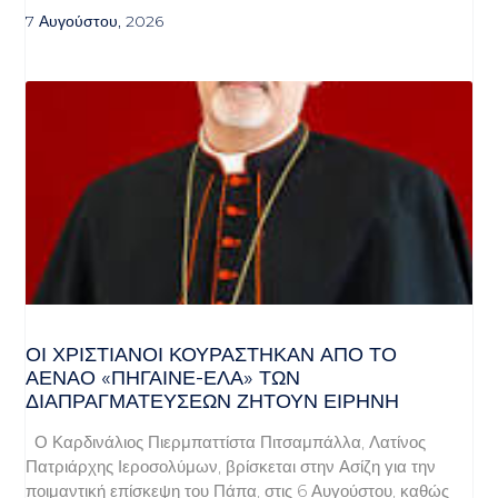
7 Αυγούστου, 2026
ΟΙ ΧΡΙΣΤΙΑΝΟΊ ΚΟΥΡΆΣΤΗΚΑΝ ΑΠΌ ΤΟ
ΑΈΝΑΟ «ΠΉΓΑΙΝΕ-ΈΛΑ» ΤΩΝ
ΔΙΑΠΡΑΓΜΑΤΕΎΣΕΩΝ ΖΗΤΟΎΝ ΕΙΡΉΝΗ
Ο Καρδινάλιος Πιερμπαττίστα Πιτσαμπάλλα, Λατίνος
Πατριάρχης Ιεροσολύμων, βρίσκεται στην Ασίζη για την
ποιμαντική επίσκεψη του Πάπα, στις 6 Αυγούστου, καθώς