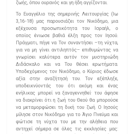
ζωής, όπου ουρανός και γη ήδη αγγίζονται.
Το Ευαγγέλιο της σημερινής Λειτουργίας (Ιω
3,16-18) μας παρουσιάζει τον Νικόδημο, μια
εξέχουσα προσωπικότητα του Ισραήλ, ο
οποίος ένιωσε βαθιά έλξη προς τον Ιησού.
Πράγματι, πήγε να Τον συναντήσει –τη νύχτα,
για να μη γίνει αντιληπτός– επιθυμώντας να
γνωρίσει καλύτερα αυτόν τον μυστηριώδη
Διδάσκαλο και να Του θέσει ερωτήματα.
Υποδεχόμενος τον Νικόδημο, ο Κύριος έδωσε
αξία στην αναζήτησή του. Τον εξέπληξε,
υποδεικνύοντάς του ότι ακόμη και ένας
ενήλικας μπορεί να ξαναγεννηθεί· του άφησε
να διακρίνει ότι η ζωή του Θεού θα μπορούσε
να μεταμορφώσει τη δική του ζωή. Ο Ιησούς
μίλησε στον Νικόδημο για το Άγιο Πνεύμα και
φώτισε τη νύχτα του με την αλήθεια που
αντηχεί σήμερα σε όλες τις εκκλησίες μας: