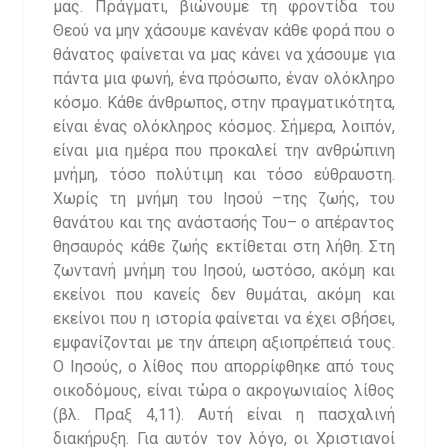
μας. Πράγματι, βιώνουμε τη φροντίδα του
Θεού να μην χάσουμε κανέναν κάθε φορά που ο
θάνατος φαίνεται να μας κάνει να χάσουμε για
πάντα μια φωνή, ένα πρόσωπο, έναν ολόκληρο
κόσμο. Κάθε άνθρωπος, στην πραγματικότητα,
είναι ένας ολόκληρος κόσμος. Σήμερα, λοιπόν,
είναι μια ημέρα που προκαλεί την ανθρώπινη
μνήμη, τόσο πολύτιμη και τόσο εύθραυστη.
Χωρίς τη μνήμη του Ιησού –της ζωής, του
θανάτου και της ανάστασής Του– ο απέραντος
θησαυρός κάθε ζωής εκτίθεται στη λήθη. Στη
ζωντανή μνήμη του Ιησού, ωστόσο, ακόμη και
εκείνοι που κανείς δεν θυμάται, ακόμη και
εκείνοι που η ιστορία φαίνεται να έχει σβήσει,
εμφανίζονται με την άπειρη αξιοπρέπειά τους.
Ο Ιησούς, ο λίθος που απορρίφθηκε από τους
οικοδόμους, είναι τώρα ο ακρογωνιαίος λίθος
(βλ. Πραξ 4,11). Αυτή είναι η πασχαλινή
διακήρυξη. Για αυτόν τον λόγο, οι Χριστιανοί