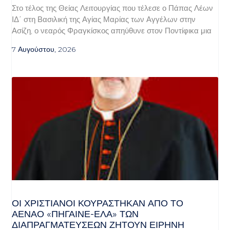
Στο τέλος της Θείας Λειτουργίας που τέλεσε ο Πάπας Λέων
ΙΔ΄ στη Βασιλική της Αγίας Μαρίας των Αγγέλων στην
Ασίζη, ο νεαρός Φραγκίσκος απηύθυνε στον Ποντίφικα μια
7 Αυγούστου, 2026
ΟΙ ΧΡΙΣΤΙΑΝΟΊ ΚΟΥΡΆΣΤΗΚΑΝ ΑΠΌ ΤΟ
ΑΈΝΑΟ «ΠΉΓΑΙΝΕ-ΈΛΑ» ΤΩΝ
ΔΙΑΠΡΑΓΜΑΤΕΎΣΕΩΝ ΖΗΤΟΎΝ ΕΙΡΉΝΗ