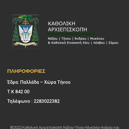
ΠΛΗΡΟΦΟΡΊΕΣ
Έδρα: Παλλάδα – Χώρα Τήνου
Τ.Κ 842 00
Τηλέφωνο : 2283022382
©2022 Καθολική Αρχιεπισκοπή Νάξου-Τήνου-Μυκόνου-Άνδρου και