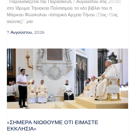
Παρουσιάζεται την Παρασκευή 7 Αυγούστου στις 20:00,
στο Ίδρυμα Τηνιακού Πολιτισμού, το νέο βιβλίο του π.
Μάρκου Φώσκολου «Ιστορικό Αρχείο Τήνου (13ος–15ος
αιώνας)”, μια
7 Αυγούστου, 2026
«ΣΉΜΕΡΑ ΝΙΏΘΟΥΜΕ ΌΤΙ ΕΊΜΑΣΤΕ
ΕΚΚΛΗΣΊΑ»