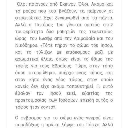
Όλοι παίρνουν από Εκείνον. Όλοι. Ακόμα και
τα ρούχα που του βγάζουν, τα παίρνουν οι
στρατιώτες. Έχει ξεγυμνωθεί από τα πάντα.
Αλλά ο Πατέρας Του γίνεται ορατός στην
τρυφερότητα δύο μαθητών της τελευταίας
ώρας: του Ιωσήφ από την Αριμαθαία και του
Νικόδημου. «Τότε πήραν το σώμα του Ιησού,
και το τύλιξαν με επιδέσμους μαζί με
αρωματικά έλαια, όπως είναι το έθιμο της
ταφής για τους Εβραίους. Τώρα, στον τόπο
όπου σταυρώθηκε, υπήρχε ένας κήπος, και
στον κήπο ένας νέος τάφος, στον οποίο
κανείς δεν είχε ακόμα τοποθετηθεί. Γι’ αυτό
έβαλαν τον Ιησού εκεί, εξαιτίας της
προετοιμασίας των Ιουδαίων, επειδή αυτός ο
τάφος ήταν κοντά».
Ο σεβασμός για το σώμα ενός νεκρού είναι
παραδόξως η πρώτη λάμψη του Πάσχα. Αλλά