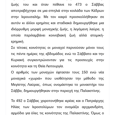
ζωής του και όταν πέθανε το 473 ο Σάββας
αποτραβήχτηκε σε μια σπηλιά στην κοιλάδα των Κέδρων
στην Ιερουσαλήμ. Με τον καιρό προσκολλήθηκαν σε
αυτόν κι άλλοι ερημίτες και σταδιακά δημιουργήθηκε μια
ιδιόρρυθμη μορφή μοναχικής ζωής, η λεγόμενη λαύρα, η
οποία περιλαμβάνει κοινοβιακή ζωή αλλά ατομική-
ερημική.
Σε τέτοιες κοινότητες οι μοναχοί περνούσαν μόνοι τους
τις πέντε ημέρες της εβδομάδος ενώ το Σάββατο και την
Κυριακή συγκεντρώνονταν για τις προσευχές στην
κοινότητα και τη Θεία Λειτουργία.
Ο αριθμός των μοναχών έφτασαν τους 150 ενώ νέα
μοναχικά «χωριά» που υιοθέτησαν την μέθοδο της
Μεγίστης Λαύρας, όπως ονομάστηκε το μοναστήρι του
Σάββα, δημιουργήθηκαν στην περιοχή της Παλαιστίνης.
Το 492 ο Σάββας χειροτονήθηκε ιερέας και ο Πατριάρχης
Ηλίας των Ιεροσολύμων τον ονομάζει αρχιμανδρίτη,
αρμόδιο για όλες τις κοινότητες της Παλαιστίνης. Όμως ο