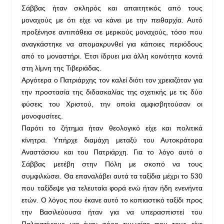
Σάββας ήταν σκληρός και απαιτητικός από τους
μοναχούς με ότι είχε να κάνει με την πειθαρχία. Αυτό
προξένησε αντιπάθεια σε μερικούς μοναχούς, τόσο που
αναγκάστηκε να απομακρυνθεί για κάποιες περιόδους
από το μοναστήρι. Έτσι ίδρυει μια άλλη κοινότητα κοντά
στη λίμνη της Τιβεριάδας.
Αργότερα ο Πατριάρχης τον καλεί διότι τον χρειαζόταν για
την προστασία της διδασκαλίας της σχετικής με τις δύο
φύσεις του Χριστού, την οποία αμφισβητούσαν οι
μονοφυσίτες.
Παρότι το ζήτημα ήταν θεολογικό είχε και πολιτικά
κίνητρα. Υπήρχε διαμάχη μεταξύ του Αυτοκράτορα
Αναστάσιου και του Πατριάρχη. Για το λόγο αυτό ο
Σάββας μετέβη στην Πόλη με σκοπό να τους
συμφιλιώσει. Θα επαναλάβει αυτά τα ταξίδια μέχρι το 530
που ταξίδεψε για τελευταία φορά ενώ ήταν ήδη ενενήντα
ετών. Ο λόγος που έκανε αυτό το κοπιαστικό ταξίδι προς
την Βασιλεύουσα ήταν για να υπερασπιστεί του
Παλαιστίνιους για έναν φόρο τιμωρίας που τους είχε