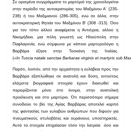
Σε ορισμένα συγγράμματα το μαρτύριό της χρονολογείται
στην περίοδο της αυτοκρατορίας του Μαξιμίνου Α΄ (235-
238) ή του Μαξιμιανού (286-305), ενώ σε άλλα, στην
αυτοκρατορική θητεία του Μαξιμίνου Β’ (308 -313). Όσο
για τον τόπο αλλού αναφέρεται η Αντιόχεια, αλλού η
Νικομήδεια, μια πόλη γνωστή ως Ηλιούπολη στην
Παφλαγονία, ενώ σύμφωνα με κάποιο μαρτυρολόγιο η
Βαρβάρα έζησε στην Τοσκάνη της Ιταλίας.
(«
In Tuscia natale sanctae Barbarae virginis et martyris sub M
Παρότι, λοιπόν, από την αρχαιότητα η ευλάβεια προς την
Βαρβάρα εξαπλώθηκε σε ανατολή και δύση, εντούτοις
ελάχιστα βιογραφικά στοιχεία έχουν διασωθεί και
περιορίζονται μόνο στο όνομα, στην ανατολική
προέλευση και στο μαρτύριο. Ότι περισσότερο σήμερα
συνοδεύει το βίο της Αγίας Βαρβάρας αποτελεί καρπό
της φαντασίας των ευλαβών ανθρώπων που διψούν για
πνευματικούς στυλοβάτες και ουράνιους υποστηρικτές.
Αυτά τα στοιχεία επηρέασαν τόσο την λατρεία όσο και