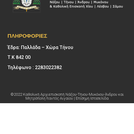
ΠΛΗΡΟΦΟΡΊΕΣ
Έδρα: Παλλάδα – Χώρα Τήνου
Τ.Κ 842 00
Τηλέφωνο : 2283022382
©2022 Καθολική Αρχιεπισκοπή Νάξου-Τήνου-Μυκόνου-Άνδρου και
Μητρόπολη παντός Αιγαίου | Επίσημη Ιστοσελίδα