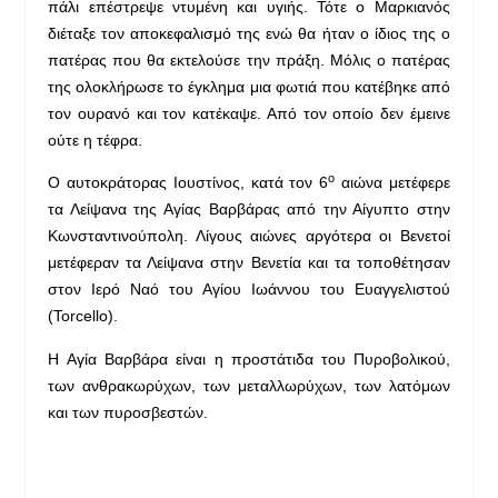
πάλι επέστρεψε ντυμένη και υγιής. Τότε ο Μαρκιανός
διέταξε τον αποκεφαλισμό της ενώ θα ήταν ο ίδιος της ο
πατέρας που θα εκτελούσε την πράξη. Μόλις ο πατέρας
της ολοκλήρωσε το έγκλημα μια φωτιά που κατέβηκε από
τον ουρανό και τον κατέκαψε. Από τον οποίο δεν έμεινε
ούτε η τέφρα.
ο
Ο αυτοκράτορας Ιουστίνος, κατά τον 6
αιώνα μετέφερε
τα Λείψανα της Αγίας Βαρβάρας από την Αίγυπτο στην
Κωνσταντινούπολη. Λίγους αιώνες αργότερα οι Βενετοί
μετέφεραν τα Λείψανα στην Βενετία και τα τοποθέτησαν
στον Ιερό Ναό του Αγίου Ιωάννου του Ευαγγελιστού
(Torcello).
H Αγία Βαρβάρα είναι η προστάτιδα του Πυροβολικού,
των ανθρακωρύχων, των μεταλλωρύχων, των λατόμων
και των πυροσβεστών.