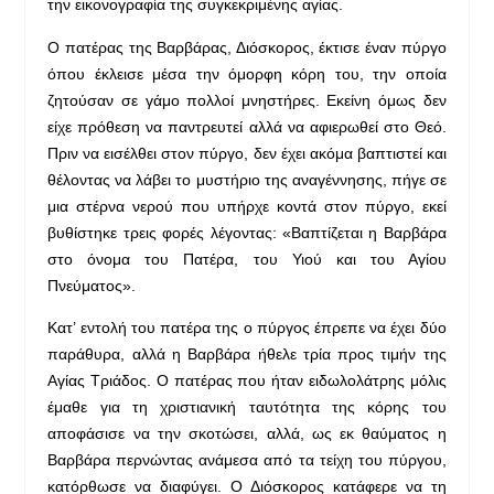
την εικονογραφία της συγκεκριμένης αγίας.
Ο πατέρας της Βαρβάρας, Διόσκορος, έκτισε έναν πύργο
όπου έκλεισε μέσα την όμορφη κόρη του, την οποία
ζητούσαν σε γάμο πολλοί μνηστήρες. Εκείνη όμως δεν
είχε πρόθεση να παντρευτεί αλλά να αφιερωθεί στο Θεό.
Πριν να εισέλθει στον πύργο, δεν έχει ακόμα βαπτιστεί και
θέλοντας να λάβει το μυστήριο της αναγέννησης, πήγε σε
μια στέρνα νερού που υπήρχε κοντά στον πύργο, εκεί
βυθίστηκε τρεις φορές λέγοντας: «Βαπτίζεται η Βαρβάρα
στο όνομα του Πατέρα, του Υιού και του Αγίου
Πνεύματος».
Κατ’ εντολή του πατέρα της ο πύργος έπρεπε να έχει δύο
παράθυρα, αλλά η Βαρβάρα ήθελε τρία προς τιμήν της
Αγίας Τριάδος. Ο πατέρας που ήταν ειδωλολάτρης μόλις
έμαθε για τη χριστιανική ταυτότητα της κόρης του
αποφάσισε να την σκοτώσει, αλλά, ως εκ θαύματος η
Βαρβάρα περνώντας ανάμεσα από τα τείχη του πύργου,
κατόρθωσε να διαφύγει. Ο Διόσκορος κατάφερε να τη