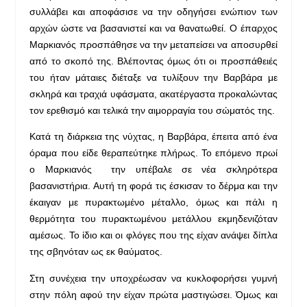
συλλάβει και αποφάσισε να την οδηγήσει ενώπιον των
αρχών ώστε να βασανιστεί και να θανατωθεί. Ο έπαρχος
Μαρκιανός προσπάθησε να την μεταπείσει να αποσυρθεί
από το σκοπό της. Βλέποντας όμως ότι οι προσπάθειές
του ήταν μάταιες διέταξε να τυλίξουν την Βαρβάρα με
σκληρά και τραχιά υφάσματα, ακατέργαστα προκαλώντας
τον ερεθισμό και τελικά την αιμορραγία του σώματός της.
Κατά τη διάρκεια της νύχτας, η Βαρβάρα, έπειτα από ένα
όραμα που είδε θεραπεύτηκε πλήρως. Το επόμενο πρωί
ο Μαρκιανός την υπέβαλε σε νέα σκληρότερα
βασανιστήρια. Αυτή τη φορά τις έσκισαν το δέρμα και την
έκαιγαν με πυρακτωμένο μέταλλο, όμως και πάλι η
θερμότητα του πυρακτωμένου μετάλλου εκμηδενιζόταν
αμέσως. Το ίδιο και οι φλόγες που της είχαν ανάψει δίπλα
της σβηνόταν ως εκ θαύματος.
Στη συνέχεια την υποχρέωσαν να κυκλοφορήσει γυμνή
στην πόλη αφού την είχαν πρώτα μαστιγώσει. Όμως και