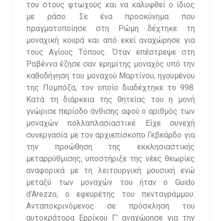
του στους φτωχούς και να καλυφθεί ο ίδιος
με ράσο. Σε ένα προσκύνημα που
πραγματοποίησε στη Ρώμη δέχτηκε τη
μοναχική κουρά και από εκεί αναχώρησε για
τους Αγίους Τόπους. Όταν επέστρεψε στη
Ραβέννα έζησε σαν ερημίτης μοναχός υπό την
καθοδήγηση του μοναχού Μαρτίνου, ηγουμένου
της Πομπόζα, τον οποίο διαδέχτηκε το 998.
Κατά τη διάρκεια της θητείας του η μονή
γνώρισε περίοδο άνθισης αφού ο αριθμός των
μοναχών πολλαπλασιαστικέ. Είχε συνεχή
συνεργασία με τον αρχιεπίσκοπο Γεβεάρδο για
την προώθηση της εκκλησιαστικής
μεταρρύθμισης, υποστήριξε της νέες θεωρίες
αναφορικά με τη λειτουργική μουσική ενώ
μεταξύ των μοναχών του ήταν ο Guido
d’Arezzo, ο εφευρέτης του πενταγράμμου.
Ανταποκρινόμενος σε πρόσκληση του
αυτοκράτορα Ερρίκου Γ’ αναχώρησε για την