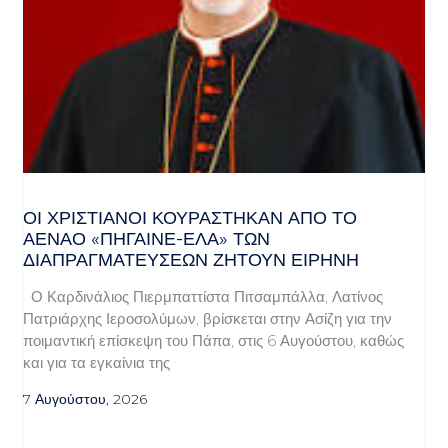
ΟΙ ΧΡΙΣΤΙΑΝΟΊ ΚΟΥΡΆΣΤΗΚΑΝ ΑΠΌ ΤΟ
ΑΈΝΑΟ «ΠΉΓΑΙΝΕ-ΈΛΑ» ΤΩΝ
ΔΙΑΠΡΑΓΜΑΤΕΎΣΕΩΝ ΖΗΤΟΎΝ ΕΙΡΉΝΗ
Ο Καρδινάλιος Πιερμπαττίστα Πιτσαμπάλλα, Λατίνος
Πατριάρχης Ιεροσολύμων, βρίσκεται στην Ασίζη για την
ποιμαντική επίσκεψη του Πάπα, στις 6 Αυγούστου, καθώς
και για τα εγκαίνια της
7 Αυγούστου, 2026