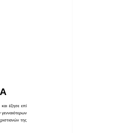
ΡΑ
αι έ­ζησε επί
ν γενναιότερων
χριστιανών της